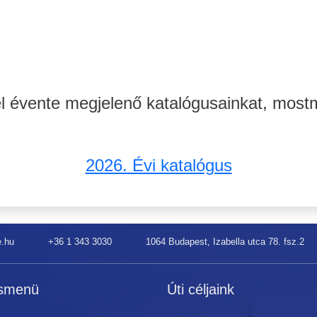
el évente megjelenő katalógusainkat, mostmá
2026. Évi katalógus
e.hu
+36 1 343 3030
1064 Budapest, Izabella utca 78. fsz.2
smenü
Úti céljaink