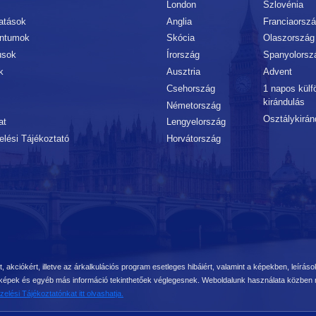
London
Szlovénia
tatások
Anglia
Franciaorsz
ntumok
Skócia
Olaszország
usok
Írország
Spanyolorsz
k
Ausztria
Advent
Csehország
1 napos külfö
kirándulás
Németország
Osztálykirán
at
Lengyelország
lési Tájékoztató
Horvátország
, akciókért, illetve az árkalkulációs program esetleges hibáiért, valamint a képekben, leírások
ok, képek és egyéb más információ tekinthetőek véglegesnek. Weboldalunk használata közbe
elési Tájékoztatónkat itt olvashatja.