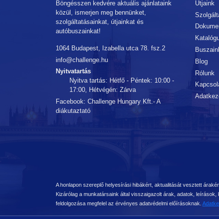
Böngésszen kedvére aktuális ajánlataink
Útjaink
közül, ismerjen meg bennünket,
Szolgál
szolgáltatásainkat, útjainkat és
Dokume
autóbuszainkat!
Katalóg
1064 Budapest, Izabella utca 78. fsz.2
Buszain
info@challenge.hu
Blog
Nyitvatartás
Rólunk
Nyitva tartás: Hétfő - Péntek: 10:00 -
Kapcsol
17:00, Hétvégén: Zárva
Adatkeze
Facebook: Challenge Hungary Kft.- A
diákutaztató
Felelősség vállalás
A honlapon szereplő helyesírási hibákért, aktualitását vesztett árakért
Kizárólag a munkatársaink által visszaigazolt árak, adatok, leírás
feldolgozása megfelel az érvényes adatvédelmi előírásoknak.
Adatkez