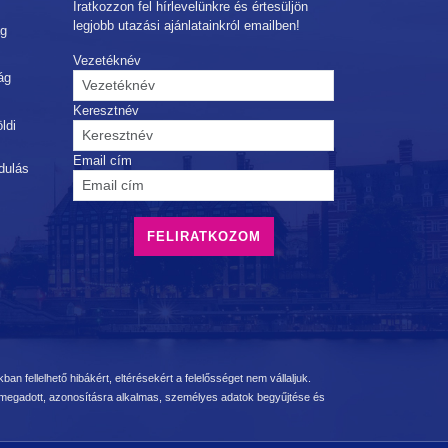
Iratkozzon fel hírlevelünkre és értesüljön
legjobb utazási ajánlatainkról emailben!
ág
Vezetéknév
ág
Keresztnév
ldi
Email cím
dulás
ban fellelhető hibákért, eltérésekért a felelősséget nem vállaljuk.
n megadott, azonosításra alkalmas, személyes adatok begyűjtése és