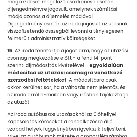
megkezdését megelőző csökkenése esetén
díjengedményre jogosult, amelynek számítási
módja azonos a díjemelés módjával.
Díjengedmény esetén az iroda jogosult az utasnak
visszafizetendő összegből levonni a ténylegesen
felmerült adminisztratív költségeket.
15.
Az iroda fenntartja a jogot arra, hogy az utazási
csomag megkezdése előtt - a fenti 14. pont
szerinti díjmódosítás kivételével -
egyoldalúan
módosítsa az utazási csomagra vonatkozó
szerződési feltételeket
. A módosításra csak
akkor kerülhet sor, ha a változás nem jelentős, és
az iroda arról e-mailben vagy írásban tájékoztatja
az utazót.
Az iroda autóbuszos utazásoknál az ülőhellyel
kapcsolatos kéréseket a rendelkezésre álló
szabad helyek függvényében igyekszik teljesíteni.
Mivel az autóbuszok mérete a csoportlétszámhoz