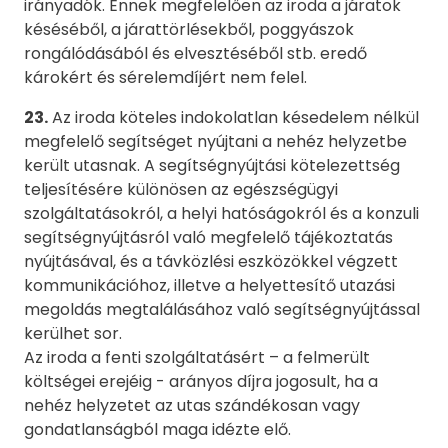
irányadók. Ennek megfelelően az iroda a járatok
késéséből, a járattörlésekből, poggyászok
rongálódásából és elvesztéséből stb. eredő
károkért és sérelemdíjért nem felel.
23.
Az iroda köteles indokolatlan késedelem nélkül
megfelelő segítséget nyújtani a nehéz helyzetbe
került utasnak. A segítségnyújtási kötelezettség
teljesítésére különösen az egészségügyi
szolgáltatásokról, a helyi hatóságokról és a konzuli
segítségnyújtásról való megfelelő tájékoztatás
nyújtásával, és a távközlési eszközökkel végzett
kommunikációhoz, illetve a helyettesítő utazási
megoldás megtalálásához való segítségnyújtással
kerülhet sor.
Az iroda a fenti szolgáltatásért – a felmerült
költségei erejéig - arányos díjra jogosult, ha a
nehéz helyzetet az utas szándékosan vagy
gondatlanságból maga idézte elő.