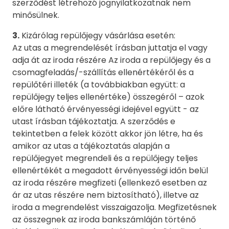
szerződést létrehozó jognyilatkozatnak nem
minősülnek.
3.
Kizárólag repülőjegy vásárlása esetén:
Az utas a megrendelését írásban juttatja el vagy
adja át az iroda részére Az iroda a repülőjegy és a
csomagfeladás/-szállítás ellenértékéről és a
repülőtéri illeték (a továbbiakban együtt: a
repülőjegy teljes ellenértéke) összegéről – azok
előre látható érvényességi idejével együtt - az
utast írásban tájékoztatja. A szerződés e
tekintetben a felek között akkor jön létre, ha és
amikor az utas a tájékoztatás alapján a
repülőjegyet megrendeli és a repülőjegy teljes
ellenértékét a megadott érvényességi időn belül
az iroda részére megfizeti (ellenkező esetben az
ár az utas részére nem biztosítható), illetve az
iroda a megrendelést visszaigazolja. Megfizetésnek
az összegnek az iroda bankszámláján történő