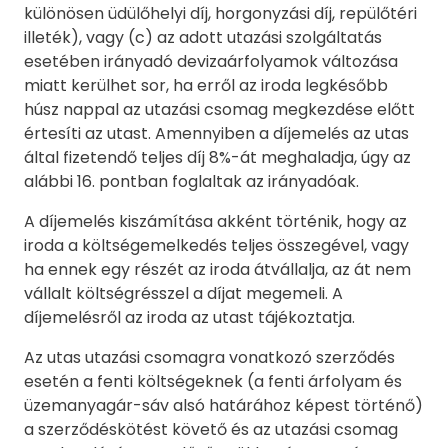
különösen üdülőhelyi díj, horgonyzási díj, repülőtéri
illeték), vagy (c) az adott utazási szolgáltatás
esetében irányadó devizaárfolyamok változása
miatt kerülhet sor, ha erről az iroda legkésőbb
húsz nappal az utazási csomag megkezdése előtt
értesíti az utast. Amennyiben a díjemelés az utas
által fizetendő teljes díj 8%-át meghaladja, úgy az
alábbi 16. pontban foglaltak az irányadóak.
A díjemelés kiszámítása akként történik, hogy az
iroda a költségemelkedés teljes összegével, vagy
ha ennek egy részét az iroda átvállalja, az át nem
vállalt költségrésszel a díjat megemeli. A
díjemelésről az iroda az utast tájékoztatja.
Az utas utazási csomagra vonatkozó szerződés
esetén a fenti költségeknek (a fenti árfolyam és
üzemanyagár-sáv alsó határához képest történő)
a szerződéskötést követő és az utazási csomag