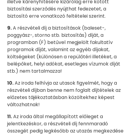
illetve kárenyhítésére kizárólag erre kötött
biztosítási szerződés nyújthat fedezetet, a
biztosító erre vonatkozó feltételei szerint.
9.
A részvételi díj a biztosítások (baleset-,
poggyász-, storno stb. biztosítás) díját, a
programban (F) betűvel megjelölt fakultatív
programok díját, valamint az egyéb díjakat,
költségeket (különösen a repülőtéri illetéket, a
belépőket, helyi adókat, esetleges vízumok díját
stb.) nem tartalmazza!
10.
Az iroda felhívja az utasok figyelmét, hogy a
részvételi díjban benne nem foglalt díjtételek az
előzetes tájékoztatásban közöltekhez képest
változhatnak!
11.
Az iroda által megállapított előleget a
jelentkezéskor, a részvételi díj fennmaradó
összegét pedig legkésőbb az utazás megkezdése