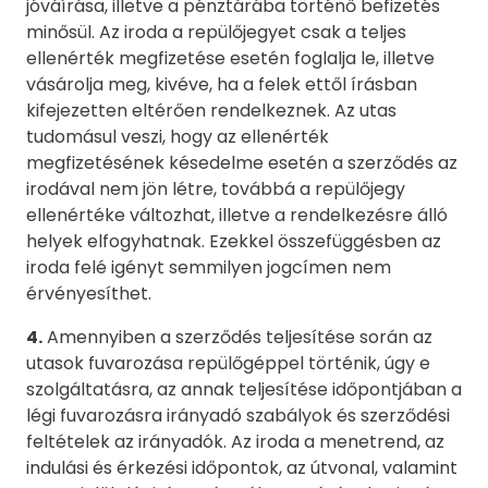
jóváírása, illetve a pénztárába történő befizetés
minősül. Az iroda a repülőjegyet csak a teljes
ellenérték megfizetése esetén foglalja le, illetve
vásárolja meg, kivéve, ha a felek ettől írásban
kifejezetten eltérően rendelkeznek. Az utas
tudomásul veszi, hogy az ellenérték
megfizetésének késedelme esetén a szerződés az
irodával nem jön létre, továbbá a repülőjegy
ellenértéke változhat, illetve a rendelkezésre álló
helyek elfogyhatnak. Ezekkel összefüggésben az
iroda felé igényt semmilyen jogcímen nem
érvényesíthet.
4.
Amennyiben a szerződés teljesítése során az
utasok fuvarozása repülőgéppel történik, úgy e
szolgáltatásra, az annak teljesítése időpontjában a
légi fuvarozásra irányadó szabályok és szerződési
feltételek az irányadók. Az iroda a menetrend, az
indulási és érkezési időpontok, az útvonal, valamint