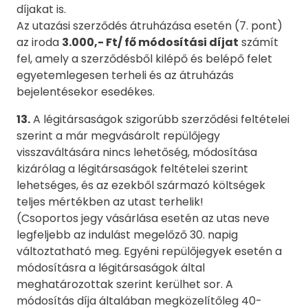
díjakat is.
Az utazási szerződés átruházása esetén (7. pont)
az iroda
3.000,- Ft/ fő módosítási díjat
számít
fel, amely a szerződésből kilépő és belépő felet
egyetemlegesen terheli és az átruházás
bejelentésekor esedékes.
13.
A légitársaságok szigorúbb szerződési feltételei
szerint a már megvásárolt repülőjegy
visszaváltására nincs lehetőség, módosítása
kizárólag a légitársaságok feltételei szerint
lehetséges, és az ezekből származó költségek
teljes mértékben az utast terhelik!
(Csoportos jegy vásárlása esetén az utas neve
legfeljebb az indulást megelőző 30. napig
változtatható meg. Egyéni repülőjegyek esetén a
módosításra a légitársaságok által
meghatározottak szerint kerülhet sor. A
módosítás díja általában megközelítőleg 40-