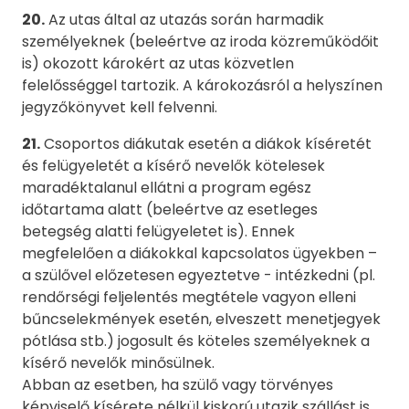
20.
Az utas által az utazás során harmadik
személyeknek (beleértve az iroda közreműködőit
is) okozott károkért az utas közvetlen
felelősséggel tartozik. A károkozásról a helyszínen
jegyzőkönyvet kell felvenni.
21.
Csoportos diákutak esetén a diákok kíséretét
és felügyeletét a kísérő nevelők kötelesek
maradéktalanul ellátni a program egész
időtartama alatt (beleértve az esetleges
betegség alatti felügyeletet is). Ennek
megfelelően a diákokkal kapcsolatos ügyekben –
a szülővel előzetesen egyeztetve - intézkedni (pl.
rendőrségi feljelentés megtétele vagyon elleni
bűncselekmények esetén, elveszett menetjegyek
pótlása stb.) jogosult és köteles személyeknek a
kísérő nevelők minősülnek.
Abban az esetben, ha szülő vagy törvényes
képviselő kísérete nélkül kiskorú utazik szállást is