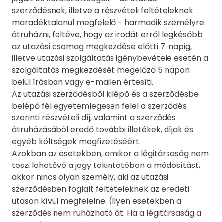
szerződésnek, illetve a részvételi feltételeknek
maradéktalanul megfelelő - harmadik személyre
átruházni, feltéve, hogy az irodát erről legkésőbb
az utazási csomag megkezdése előtti 7. napig,
illetve utazási szolgáltatás igénybevétele esetén a
szolgáltatás megkezdését megelőző 5 napon
belül írásban vagy e-mailen értesíti.
Az utazási szerződésből kilépő és a szerződésbe
belépő fél egyetemlegesen felel a szerződés
szerinti részvételi díj, valamint a szerződés
átruházásából eredő további illetékek, díjak és
egyéb költségek megfizetéséért.
Azokban az esetekben, amikor a légitársaság nem
teszi lehetővé a jegy tekintetében a módosítást,
akkor nincs olyan személy, aki az utazási
szerződésben foglalt feltételeknek az eredeti
utason kívül megfelelne. (Ilyen esetekben a
szerződés nem ruházható át. Ha a légitársaság a