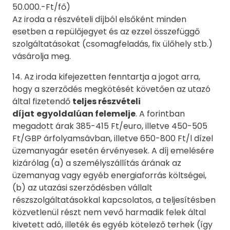
50.000.-Ft/fő)
Az iroda a részvételi díjból elsőként minden
esetben a repülőjegyet és az ezzel összefüggő
szolgáltatásokat (csomagfeladás, fix ülőhely stb.)
vásárolja meg.
14. Az iroda kifejezetten fenntartja a jogot arra,
hogy a szerződés megkötését követően az utazó
által fizetendő
teljes részvételi
díjat
egyoldalúan felemelje
. A forintban
megadott árak 385-415 Ft/euro, illetve 450-505
Ft/GBP árfolyamsávban, illetve 650-800 Ft/l dízel
üzemanyagár esetén érvényesek. A díj emelésére
kizárólag (a) a személyszállítás árának az
üzemanyag vagy egyéb energiaforrás költségei,
(b) az utazási szerződésben vállalt
részszolgáltatásokkal kapcsolatos, a teljesítésben
közvetlenül részt nem vevő harmadik felek által
kivetett adó, illeték és egyéb kötelező terhek (így