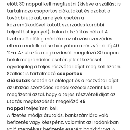
előtt 30 nappal kell megfizetni (kivéve a szállást is
tartalmazó csoportos diákutakat és azokat a
további utakat, amelyek esetén a
közreműködővel kötött szerződés korábbi
teljesítést igényel), külön felszólítás nélkül. A
fizetendő előleg mértéke az utazási szerződés
eltérő rendelkezése hiányában a részvételi díj 40
%-a. Az utazás megkezdését megelőző 30 napon
belüli megrendelés esetén jelentkezéssel
egyidejűleg a teljes részvételi díjat meg kell fizetni.
Szállást is tartalmazó
csoportos
diákutak
esetén az előleget és a részvételi díjat
az utazási szerződés rendelkezései szerint kell
megfizetni azzal, hogy a teljes részvételi díjat az
utazás megkezdését megelőző
45
nappal
teljesíteni kell.
A fizetés módja: átutalás, bankszámlára való
befizetés vagy készpénz, valamint az irodánkban
való személyes befizetés esetén: bankkártya. A