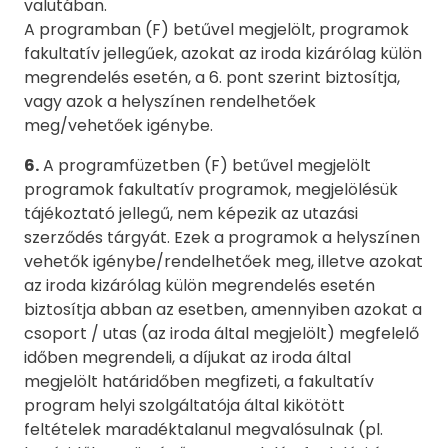
valutában.
A programban (F) betűvel megjelölt, programok
fakultatív jellegűek, azokat az iroda kizárólag külön
megrendelés esetén, a 6. pont szerint biztosítja,
vagy azok a helyszínen rendelhetőek
meg/vehetőek igénybe.
6.
A programfüzetben (F) betűvel megjelölt
programok fakultatív programok, megjelölésük
tájékoztató jellegű, nem képezik az utazási
szerződés tárgyát. Ezek a programok a helyszínen
vehetők igénybe/rendelhetőek meg, illetve azokat
az iroda kizárólag külön megrendelés esetén
biztosítja abban az esetben, amennyiben azokat a
csoport / utas (az iroda által megjelölt) megfelelő
időben megrendeli, a díjukat az iroda által
megjelölt határidőben megfizeti, a fakultatív
program helyi szolgáltatója által kikötött
feltételek maradéktalanul megvalósulnak (pl.