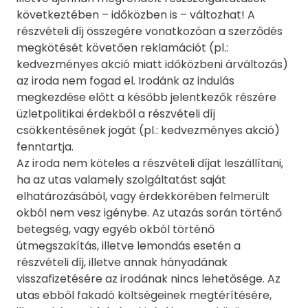
következtében – időközben is – változhat! A
részvételi díj összegére vonatkozóan a szerződés
megkötését követően reklamációt (pl.:
kedvezményes akció miatt időközbeni árváltozás)
az iroda nem fogad el. Irodánk az indulás
megkezdése előtt a később jelentkezők részére
üzletpolitikai érdekből a részvételi díj
csökkentésének jogát (pl.: kedvezményes akció)
fenntartja.
Az iroda nem köteles a részvételi díjat leszállítani,
ha az utas valamely szolgáltatást saját
elhatározásából, vagy érdekkörében felmerült
okból nem vesz igénybe. Az utazás során történő
betegség, vagy egyéb okból történő
útmegszakítás, illetve lemondás esetén a
részvételi díj, illetve annak hányadának
visszafizetésére az irodának nincs lehetősége. Az
utas ebből fakadó költségeinek megtérítésére,