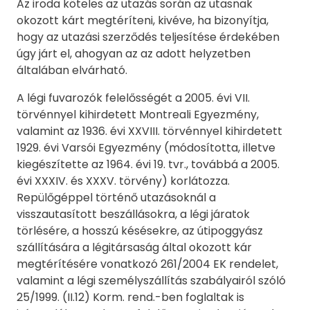
Az iroda köteles az utazás során az utasnak
okozott kárt megtéríteni, kivéve, ha bizonyítja,
hogy az utazási szerződés teljesítése érdekében
úgy járt el, ahogyan az az adott helyzetben
általában elvárható.
A légi fuvarozók felelősségét a 2005. évi VII.
törvénnyel kihirdetett Montreali Egyezmény,
valamint az 1936. évi XXVIII. törvénnyel kihirdetett
1929. évi Varsói Egyezmény (módosította, illetve
kiegészítette az 1964. évi 19. tvr., továbbá a 2005.
évi XXXIV. és XXXV. törvény) korlátozza.
Repülőgéppel történő utazásoknál a
visszautasított beszállásokra, a légi járatok
törlésére, a hosszú késésekre, az útipoggyász
szállítására a légitársaság által okozott kár
megtérítésére vonatkozó 261/2004 EK rendelet,
valamint a légi személyszállítás szabályairól szóló
25/1999. (II.12) Korm. rend.-ben foglaltak is