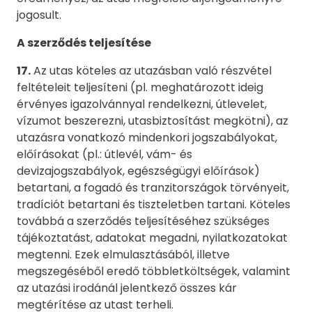
jogosult.
A szerződés teljesítése
17.
Az utas köteles az utazásban való részvétel
feltételeit teljesíteni (pl. meghatározott ideig
érvényes igazolvánnyal rendelkezni, útlevelet,
vízumot beszerezni, utasbiztosítást megkötni), az
utazásra vonatkozó mindenkori jogszabályokat,
előírásokat (pl.: útlevél, vám- és
devizajogszabályok, egészségügyi előírások)
betartani, a fogadó és tranzitországok törvényeit,
tradíciót betartani és tiszteletben tartani. Köteles
továbbá a szerződés teljesítéséhez szükséges
tájékoztatást, adatokat megadni, nyilatkozatokat
megtenni. Ezek elmulasztásából, illetve
megszegéséből eredő többletköltségek, valamint
az utazási irodánál jelentkező összes kár
megtérítése az utast terheli.