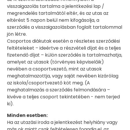
visszaigazolás tartalma a jelentkezési lap /
megrendelés tartalmától eltér, és az utas az
eltérést 5 napon belül nem kifogásolja, a
szerződés a visszaigazolásban foglalt tartalommal
jön létre.
Csoportos diákutak esetén a részletes szerződési
feltételeket – ideértve a részvételi díjat és a teljes
fizetendő díjat – külön szerződés is tartalmazhatja,
amelyet az utasok (törvényes képviselőik)
nevében a csoportvezető, mint az utasok
meghatalmazottja, vagy saját nevében kizárólag
az iskola/csoportvezető köt meg. (A
meghatalmazás a szerződés felmondására –
kivéve a teljes csoport tekintetében - nem terjed
ki).
Minden esetben:
Ha az utazási iroda a jelentkezést helyhiány vagy
más ok miatt csak feltételesen fogadja el, az