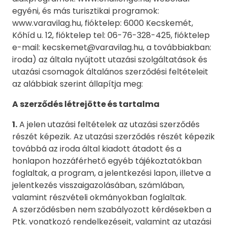
egyéni, és más turisztikai programok:
www.varavilag.hu, fióktelep: 6000 Kecskemét,
Kőhíd u. 12, fióktelep tel: 06-76-328-425, fióktelep
e-mail: kecskemet@varavilag.hu, a továbbiakban:
iroda) az általa nyújtott utazási szolgáltatások és
utazási csomagok általános szerződési feltételeit
az alábbiak szerint állapítja meg:
A szerződés létrejötte és tartalma
1.
A jelen utazási feltételek az utazási szerződés
részét képezik. Az utazási szerződés részét képezik
továbbá az iroda által kiadott átadott és a
honlapon hozzáférhető egyéb tájékoztatókban
foglaltak, a program, a jelentkezési lapon, illetve a
jelentkezés visszaigazolásában, számlában,
valamint részvételi okmányokban foglaltak.
A szerződésben nem szabályozott kérdésekben a
Ptk. vonatkozó rendelkezéseit, valamint az utazási