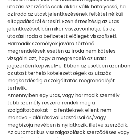
utazási szerződés csak akkor válik hatályossá, ha
az iroda az utast jelentkezésének feltétel nélküli
elfogadásáról értesíti. Ezen értesítésig az utas
jelentkezését bármikor visszavonhatja, és az
utazási iroda a befizetett előleget visszafizeti.
Harmadik személyek javára történő
megrendelések esetén az iroda nem köteles
vizsgálni azt, hogy a megrendelő az utast
jogszerűen képviseli-e. Ebben az esetben azonban
az utast terhelő kötelezettségek az utazás
megkezdéséig a szolgáltatás megrendelőjét
terhelik.
Amennyiben egy utas, vagy harmadik személy
több személy részére rendeli meg a
szolgáltatásokat – a fentieknek ellent nem
mondva - aláírásával utastársai és/vagy
megbízója nevében is nyilatkozik, illetve szerződik.
Az automatikus visszaigazolások szerződéses vagy