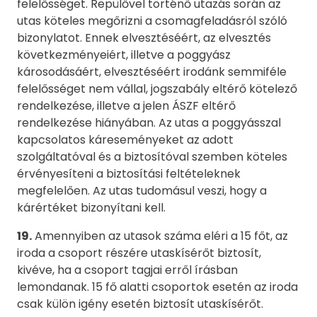
felelősséget. Repülővel történő utazás során az
utas köteles megőrizni a csomagfeladásról szóló
bizonylatot. Ennek elvesztéséért, az elvesztés
következményeiért, illetve a poggyász
károsodásáért, elvesztéséért irodánk semmiféle
felelősséget nem vállal, jogszabály eltérő kötelező
rendelkezése, illetve a jelen ÁSZF eltérő
rendelkezése hiányában. Az utas a poggyásszal
kapcsolatos káreseményeket az adott
szolgáltatóval és a biztosítóval szemben köteles
érvényesíteni a biztosítási feltételeknek
megfelelően. Az utas tudomásul veszi, hogy a
kárértéket bizonyítani kell.
19.
Amennyiben az utasok száma eléri a 15 főt, az
iroda a csoport részére utaskísérőt biztosít,
kivéve, ha a csoport tagjai erről írásban
lemondanak. 15 fő alatti csoportok esetén az iroda
csak külön igény esetén biztosít utaskísérőt.