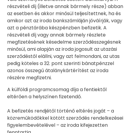
részvételi díj (illetve annak bármely része) abban
az esetben és akkor minősül teljesítettnek, ha és
amikor azt az iroda bankszámláján jóváírják, vagy
azt a pénztárába készpénzben befizetik. A
részvételi díj vagy annak bármely részlete
megfizetésének késedelme szerződésszegésnek
minősül, ami alapján az iroda jogosult az utazási
szerződéstől elállni, vagy azt felmondani, az utas
pedig köteles a 32. pont szerinti bánatpénzzel
azonos összegű átalánykártérítést az iroda
részére megfizetni.
A külföldi programcsomag díja a fentiektől
eltérően a helyszínen fizetendő.
A befizetés rendjétől történő eltérés jogát – a
közreműködőkkel kötött szerződés rendelkezései
figyelembevételével – az iroda kifejezetten
fenntartja.