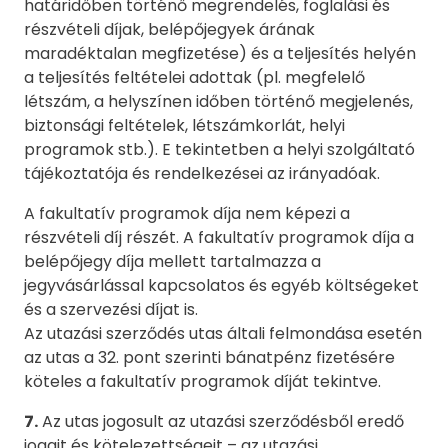
határidőben történő megrendelés, foglalási és
részvételi díjak, belépőjegyek árának
maradéktalan megfizetése) és a teljesítés helyén
a teljesítés feltételei adottak (pl. megfelelő
létszám, a helyszínen időben történő megjelenés,
biztonsági feltételek, létszámkorlát, helyi
programok stb.). E tekintetben a helyi szolgáltató
tájékoztatója és rendelkezései az irányadóak.
A fakultatív programok díja nem képezi a
részvételi díj részét. A fakultatív programok díja a
belépőjegy díja mellett tartalmazza a
jegyvásárlással kapcsolatos és egyéb költségeket
és a szervezési díjat is.
Az utazási szerződés utas általi felmondása esetén
az utas a 32. pont szerinti bánatpénz fizetésére
köteles a fakultatív programok díját tekintve.
7.
Az utas jogosult az utazási szerződésből eredő
jogait és kötelezettségeit – az utazási