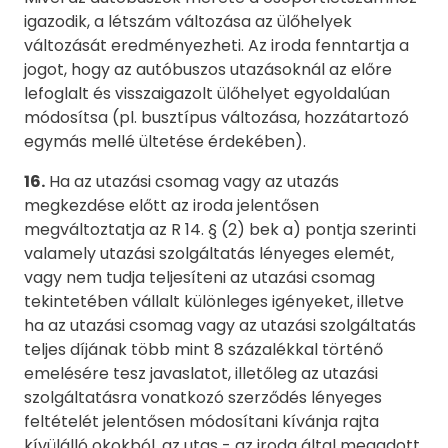
igazodik, a létszám változása az ülőhelyek
változását eredményezheti. Az iroda fenntartja a
jogot, hogy az autóbuszos utazásoknál az előre
lefoglalt és visszaigazolt ülőhelyet egyoldalúan
módosítsa (pl. busztípus változása, hozzátartozó
egymás mellé ültetése érdekében).
16.
Ha az utazási csomag vagy az utazás
megkezdése előtt az iroda jelentősen
megváltoztatja az R 14. § (2) bek a) pontja szerinti
valamely utazási szolgáltatás lényeges elemét,
vagy nem tudja teljesíteni az utazási csomag
tekintetében vállalt különleges igényeket, illetve
ha az utazási csomag vagy az utazási szolgáltatás
teljes díjának több mint 8 százalékkal történő
emelésére tesz javaslatot, illetőleg az utazási
szolgáltatásra vonatkozó szerződés lényeges
feltételét jelentősen módosítani kívánja rajta
kívülálló okokból, az utas - az iroda által megadott