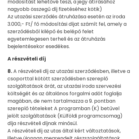
módosítást lehetővé teszi, a jegy átírásához
nagyobb összegű díj fizetéséhez kötik)
Az utazási szerződés átruházása esetén az iroda
3.000,- Ft/ fő módosítási díjat számít fel, amely a
szerződésből kilépő és belépő felet
egyetemlegesen terheli és az átruházás
bejelentésekor esedékes.
A részvételi díj
8.
A részvételi díj az utazási szerződésben, illetve a
csoporttal kötött szerződésben szereplő
szolgáltatások árát, az utazási iroda szervezési
költségét és az általános forgalmi adót foglalja
magában, de nem tartalmazza a 9. pontban
szereplő tételeket A programban (K) betűvel
jelölt szolgáltatások (Külföldi programcsomag)
díja részvételi díjnak minősül.
A részvételi díj az utas által kért változtatások,
illetve újonnan megrendelt részszolgáltatások