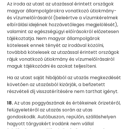
Az iroda az utast az utazással érintett országok
magyar állampolgárokra vonatkozó útiokmány-
és vízumelőírásairól (beleértve a vízumkérelmek
elbírálási idejének hozzávetőleges megjelölését),
valamint az egészségügyi előírásokról előzetesen
tájékoztatja. Nem magyar állampolgárok
kötelesek ennek tényét az irodával közölni,
továbbá kötelesek az utazással érintett országok
rájuk vonatkozó útiokmány és vízumelőírásairól
maguk tájékozódni és azokat teljesíteni.
Ha az utast saját hibájából az utazás megkezdését
követően az utazásból kizárják, a befizetett
részvételi díj visszatérítésére nem tarthat igényt.
18.
Az utas poggyászának és értékeinek őrizetéről,
felügyeletéről az utazás során az utas
gondoskodik. Autóbuszon, repülőn, szálláshelyen
hagyott tárgyakért irodánk nem vállal