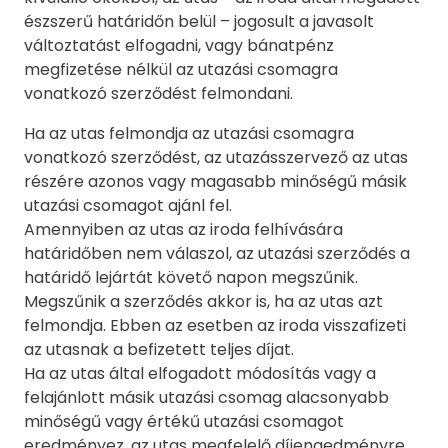
észszerű határidőn belül – jogosult a javasolt
változtatást elfogadni, vagy bánatpénz
megfizetése nélkül az utazási csomagra
vonatkozó szerződést felmondani.
Ha az utas felmondja az utazási csomagra
vonatkozó szerződést, az utazásszervező az utas
részére azonos vagy magasabb minőségű másik
utazási csomagot ajánl fel.
Amennyiben az utas az iroda felhívására
határidőben nem válaszol, az utazási szerződés a
határidő lejártát követő napon megszűnik.
Megszűnik a szerződés akkor is, ha az utas azt
felmondja. Ebben az esetben az iroda visszafizeti
az utasnak a befizetett teljes díjat.
Ha az utas által elfogadott módosítás vagy a
felajánlott másik utazási csomag alacsonyabb
minőségű vagy értékű utazási csomagot
eredményez, az utas megfelelő díjengedményre