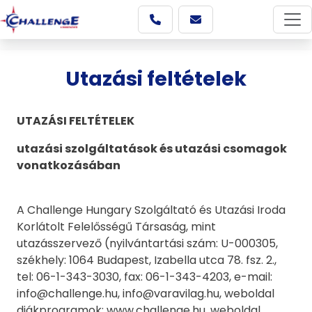
Utazási feltételek
UTAZÁSI FELTÉTELEK
utazási szolgáltatások és utazási csomagok
vonatkozásában
A Challenge Hungary Szolgáltató és Utazási Iroda
Korlátolt Felelősségű Társaság, mint
utazásszervező (nyilvántartási szám: U-000305,
székhely: 1064 Budapest, Izabella utca 78. fsz. 2.,
tel: 06-1-343-3030, fax: 06-1-343-4203, e-mail:
info@challenge.hu, info@varavilag.hu, weboldal
diákprogramok: www.challenge.hu, weboldal