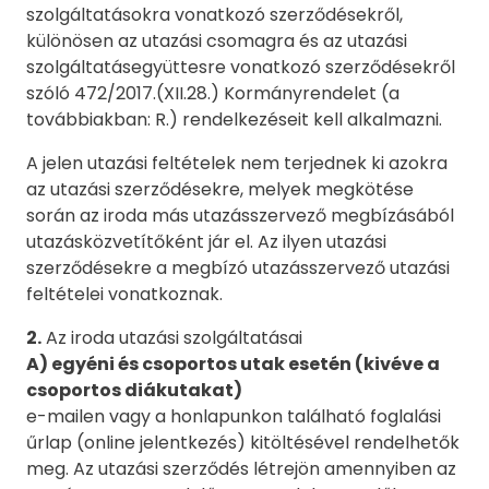
szolgáltatásokra vonatkozó szerződésekről,
különösen az utazási csomagra és az utazási
szolgáltatásegyüttesre vonatkozó szerződésekről
szóló 472/2017.(XII.28.) Kormányrendelet (a
továbbiakban: R.) rendelkezéseit kell alkalmazni.
A jelen utazási feltételek nem terjednek ki azokra
az utazási szerződésekre, melyek megkötése
során az iroda más utazásszervező megbízásából
utazásközvetítőként jár el. Az ilyen utazási
szerződésekre a megbízó utazásszervező utazási
feltételei vonatkoznak.
2.
Az iroda utazási szolgáltatásai
A) egyéni és csoportos utak esetén (kivéve a
csoportos diákutakat)
e-mailen vagy a honlapunkon található foglalási
űrlap (online jelentkezés) kitöltésével rendelhetők
meg. Az utazási szerződés létrejön amennyiben az