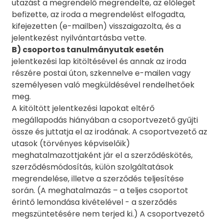
utazást a megrendelő megrendelte, az előleget
befizette, az iroda a megrendelést elfogadta,
kifejezetten (e-mailben) visszaigazolta, és a
jelentkezést nyilvántartásba vette.
B) csoportos tanulmányutak esetén
jelentkezési lap kitöltésével és annak az iroda
részére postai úton, szkennelve e-mailen vagy
személyesen való megküldésével rendelhetőek
meg.
A kitöltött jelentkezési lapokat eltérő
megállapodás hiányában a csoportvezető gyűjti
össze és juttatja el az irodának. A csoportvezető az
utasok (törvényes képviselőik)
meghatalmazottjaként jár el a szerződéskötés,
szerződésmódosítás, külön szolgáltatások
megrendelése, illetve a szerződés teljesítése
során. (A meghatalmazás – a teljes csoportot
érintő lemondása kivételével - a szerződés
megszüntetésére nem terjed ki.) A csoportvezető