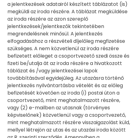
a jelentkezések adatairól készített táblázatot (is)
megküldi az iroda részére. A táblázat megküldése
az iroda részére az azon szereplő
jelentkezések/jelentkezők tekintetében
megrendelésnek minősül. A jelentkezés
elfogadásához a részvételi díjelőleg megfizetése
szükséges. A nem közvetlenül az iroda részére
befizetett előleget a csoportvezető szedi össze és
fizeti be/utalja át az iroda részére a hivatkozott
táblázat és /vagy jelentkezései lapok
továbbításával egyidejűleg. Az utazásra történő
jelentkezés nyilvántartásba vételét és az előleg
befizetését követően az iroda (i) postai úton a
csoportvezető, mint meghatalmazott részére,
vagy (2) e-mailben az utasnak (törvényes
képviselőnek) közvetlenül vagy a csoportvezető,
mint meghatalmazott részére visszaigazolást küld,
mellyel létrejön az utas és az utazási iroda között
az R. szerinti szerződés. Amennyiben a