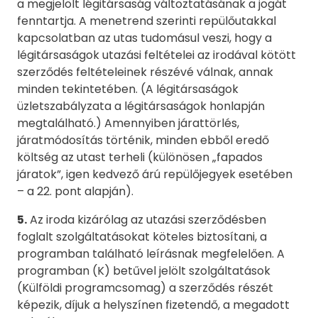
a megjelölt légitársaság változtatásának a jogát
fenntartja. A menetrend szerinti repülőutakkal
kapcsolatban az utas tudomásul veszi, hogy a
légitársaságok utazási feltételei az irodával kötött
szerződés feltételeinek részévé válnak, annak
minden tekintetében. (A légitársaságok
üzletszabályzata a légitársaságok honlapján
megtalálható.) Amennyiben járattörlés,
járatmódosítás történik, minden ebből eredő
költség az utast terheli (különösen „fapados
járatok”, igen kedvező árú repülőjegyek esetében
– a 22. pont alapján).
5.
Az iroda kizárólag az utazási szerződésben
foglalt szolgáltatásokat köteles biztosítani, a
programban található leírásnak megfelelően. A
programban (K) betűvel jelölt szolgáltatások
(Külföldi programcsomag) a szerződés részét
képezik, díjuk a helyszínen fizetendő, a megadott