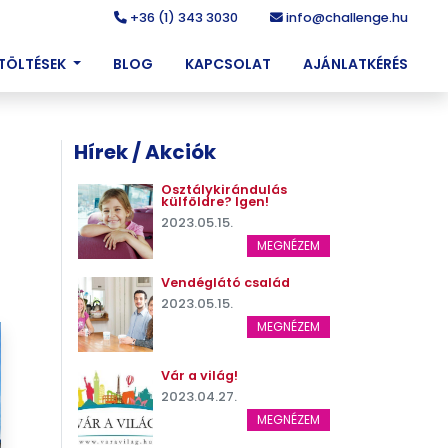
+36 (1) 343 3030
info@challenge.hu
ETÖLTÉSEK
BLOG
KAPCSOLAT
AJÁNLATKÉRÉS
Hírek / Akciók
Osztálykirándulás
külföldre? Igen!
2023.05.15.
MEGNÉZEM
Vendéglátó család
2023.05.15.
MEGNÉZEM
Vár a világ!
2023.04.27.
MEGNÉZEM