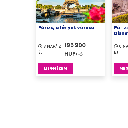
Párizs, a fények városa
Párizs
Disne
195 900
3 NAP/ 2
6 NA
ÉJ
ÉJ
HUF
/FŐ
MEGNÉZEM
ME