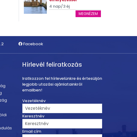
4 nap/3 éj
MEGNÉZEM
.2
Facebook
Hírlevél feliratkozás
Iratkozzon fel hírlevelünkre és értesüljön
legjobb utazási ajánlatainkról
zág
emailben!
g
szág
Vezetéknév
öldi
Keresztnév
ndulás
Email cím