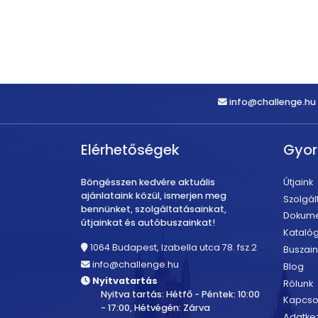
info@challenge.hu
Elérhetőségek
Gyo
Böngésszen kedvére aktuális
Útjaink
ajánlataink közül, ismerjen meg
Szolgál
bennünket, szolgáltatásainkat,
Dokum
útjainkat és autóbuszainkat!
Kataló
1064 Budapest, Izabella utca 78. fsz.2
Buszain
info@challenge.hu
Blog
Nyitvatartás
Rólunk
Nyitva tartás: Hétfő - Péntek: 10:00
Kapcso
- 17:00, Hétvégén: Zárva
Adatkez