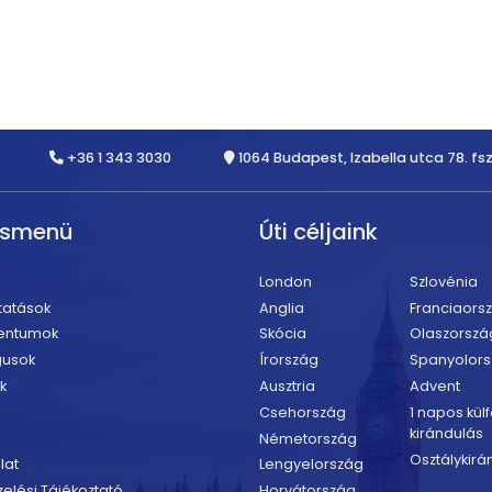
+36 1 343 3030
1064 Budapest, Izabella utca 78. fsz
rsmenü
Úti céljaink
London
Szlovénia
tatások
Anglia
Franciaors
entumok
Skócia
Olaszorszá
gusok
Írország
Spanyolor
k
Ausztria
Advent
Csehország
1 napos külf
kirándulás
Németország
Osztálykirá
lat
Lengyelország
elési Tájékoztató
Horvátország