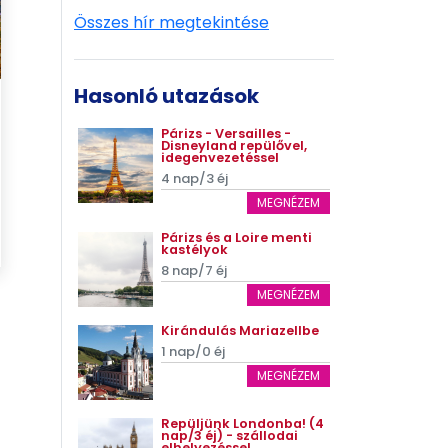
Összes hír megtekintése
Hasonló utazások
Párizs - Versailles -
Disneyland repülővel,
idegenvezetéssel
4 nap/3 éj
MEGNÉZEM
Párizs és a Loire menti
kastélyok
8 nap/7 éj
MEGNÉZEM
Kirándulás Mariazellbe
1 nap/0 éj
MEGNÉZEM
Repüljünk Londonba! (4
nap/3 éj) - szállodai
elhelyezéssel