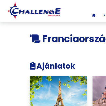
(CURR
R
Franciaorsz
Ajánlatok