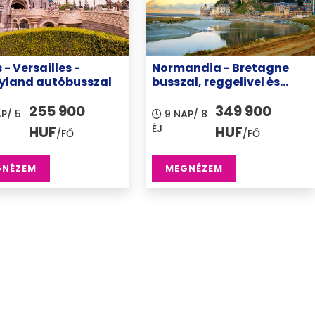
 - Versailles -
Normandia - Bretagne
yland autóbusszal
busszal, reggelivel és
magyar idegenvezteéssel
255 900
349 900
P/ 5
9 NAP/ 8
ÉJ
HUF
HUF
/FŐ
/FŐ
GNÉZEM
MEGNÉZEM