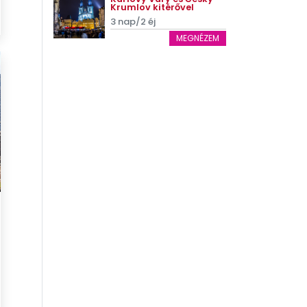
Krumlov kitérővel
3 nap/2 éj
MEGNÉZEM