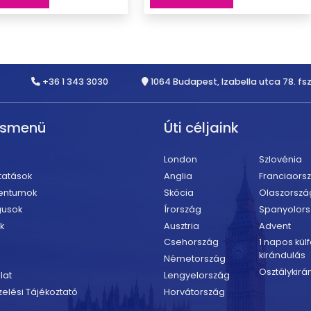
+36 1 343 3030
1064 Budapest, Izabella utca 78. fsz
rsmenü
Úti céljaink
London
Szlovénia
tatások
Anglia
Franciaors
entumok
Skócia
Olaszorszá
gusok
Írország
Spanyolor
k
Ausztria
Advent
Csehország
1 napos külf
kirándulás
Németország
Osztálykirá
lat
Lengyelország
elési Tájékoztató
Horvátország