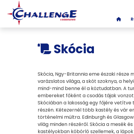
(CURR
R
Skócia
Skócia, Ngy-Britannia eme északi része 
varázslatos világa, a skót szoknya, a he
mind-mind benne él a köztudatban. A tur
embereket főként a csodás tájak vonzottá
Skóciában a lakosság egy főjére vetítve
részén. Kétezernél több kastély és vár
történelmi múltra. Edinburgh és Glasgow 
világ minden részéről. Skócia a mesék és 
kastélyokban kóbórló szellemek, a lápok 