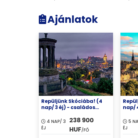
Ajánlatok
Repüljünk Skóciába! (4
Repül
nap/ 3 éj) - családos
nap/ 
elhelyezéssel
elhel
238 900
4 NAP/ 3
5 NA
ÉJ
ÉJ
HUF
/FŐ