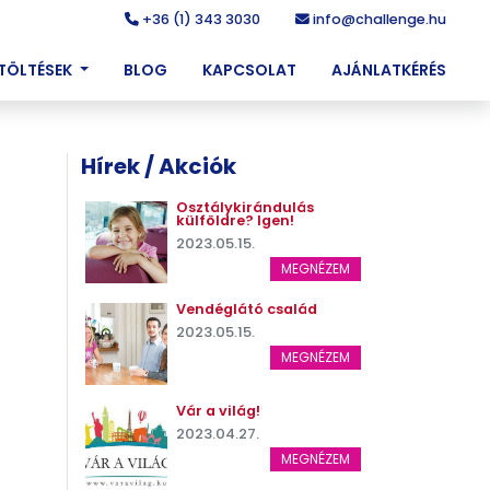
+36 (1) 343 3030
info@challenge.hu
ETÖLTÉSEK
BLOG
KAPCSOLAT
AJÁNLATKÉRÉS
Hírek / Akciók
Osztálykirándulás
külföldre? Igen!
2023.05.15.
MEGNÉZEM
Vendéglátó család
2023.05.15.
MEGNÉZEM
Vár a világ!
2023.04.27.
MEGNÉZEM