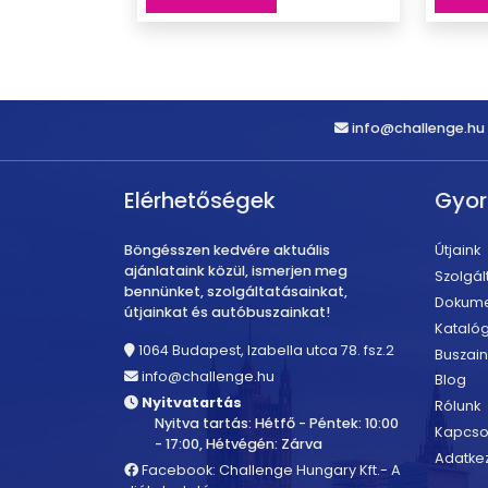
info@challenge.hu
Elérhetőségek
Gyo
Böngésszen kedvére aktuális
Útjaink
ajánlataink közül, ismerjen meg
Szolgál
bennünket, szolgáltatásainkat,
Dokum
útjainkat és autóbuszainkat!
Kataló
1064 Budapest, Izabella utca 78. fsz.2
Buszain
info@challenge.hu
Blog
Nyitvatartás
Rólunk
Nyitva tartás: Hétfő - Péntek: 10:00
Kapcso
- 17:00, Hétvégén: Zárva
Adatkez
Facebook: Challenge Hungary Kft.- A