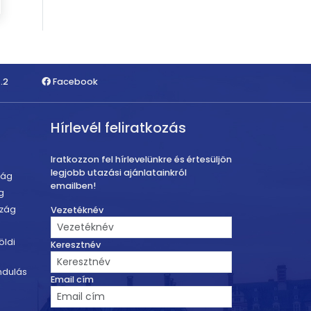
.2
Facebook
Hírlevél feliratkozás
Iratkozzon fel hírlevelünkre és értesüljön
legjobb utazási ajánlatainkról
zág
emailben!
g
szág
Vezetéknév
öldi
Keresztnév
ndulás
Email cím