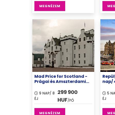
MEGNÉZEM
ME
Mad Price for Scotland -
Repül
Prágai és Amszterdami
nap/ 4
városnézéssel, mobile
elhel
299 900
home-os elhelyezéssel
9 NAP/ 8
5 NA
ÉJ
ÉJ
HUF
/FŐ
MEGNÉZEM
ME