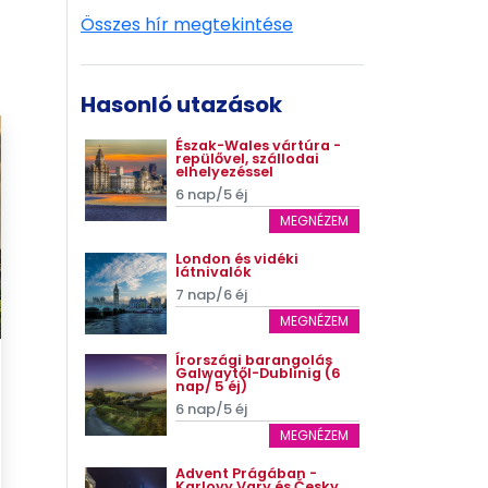
Összes hír megtekintése
Hasonló utazások
Észak-Wales vártúra -
repülővel, szállodai
elhelyezéssel
6 nap/5 éj
MEGNÉZEM
London és vidéki
látnivalók
7 nap/6 éj
MEGNÉZEM
Írországi barangolás
Galwaytől-Dublinig (6
nap/ 5 éj)
6 nap/5 éj
MEGNÉZEM
Advent Prágában -
Karlovy Vary és Česky