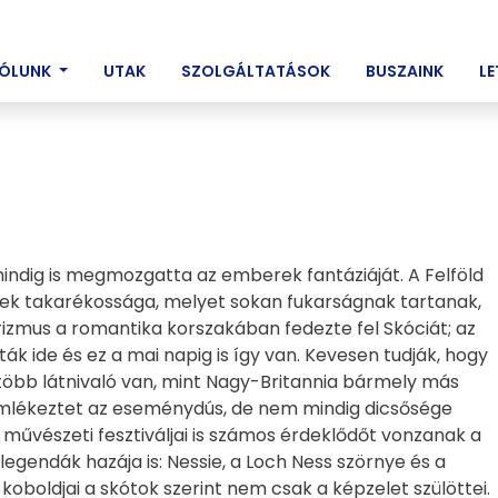
ENT)
ÓLUNK
UTAK
SZOLGÁLTATÁSOK
BUSZAINK
L
mindig is megmozgatta az emberek fantáziáját. A Felföld
lyiek takarékossága, melyet sokan fukarságnak tartanak,
izmus a romantika korszakában fedezte fel Skóciát; az
k ide és ez a mai napig is így van. Kevesen tudják, hogy
 több látnivaló van, mint Nagy-Britannia bármely más
 emlékeztet az eseménydús, de nem mindig dicsősége
művészeti fesztiváljai is számos érdeklődőt vonzanak a
legendák hazája is: Nessie, a Loch Ness szörnye és a
koboldjai a skótok szerint nem csak a képzelet szülöttei.