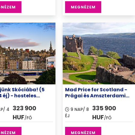
GNÉZEM
MEGNÉZEM
jünk Skóciába! (5
Mad Price for Scotland -
 éj) - hosteles
Prágai és Amszterdami
yezéssel
városnézéssel, családi
323 900
335 900
elhelyezéssel
P/ 4
9 NAP/ 8
ÉJ
HUF
HUF
/FŐ
/FŐ
GNÉZEM
MEGNÉZEM