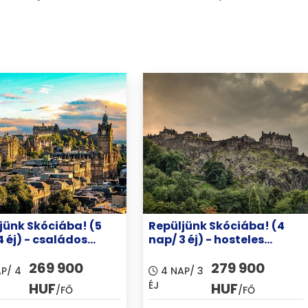
jünk Skóciába! (5
Repüljünk Skóciába! (4
4 éj) - családos
nap/ 3 éj) - hosteles
yezéssel
elhelyezéssel
269 900
279 900
P/ 4
4 NAP/ 3
ÉJ
HUF
HUF
/FŐ
/FŐ