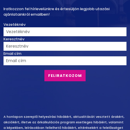
Iratkozzon fel hírlevelünkre és értesüljön legjobb utazási
ajánlatainkról emailben!
Vezetéknév
Keresztnév
Email cím
Felelősség vállalás
A honlapon szereplő helyesírási hibákért, aktualitását vesztett árakért,
akciókért, illetve az árkalkulációs program esetleges hibáiért, valamint
a képekben, leírásokban fellelhető hibákért, eltérésekért a felelősséget