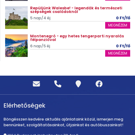
Repüljünk Walesbe! - legendák és természeti
szépségek családoknál
5 nap/4 éj
0 Ft/fő
MEGNÉZEM
Montenegró - egy hetes tengerparti nyaralás
félpanzióval
6 nap/5 éj
0 Ft/fő
MEGNÉZEM
Elérhetőségek
Böngésszen kedvére aktuális ajánlataink közül, ismerjen meg
bennünket, szolgáltatásainkat, útjainkat és autóbuszainkat!