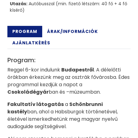
Utazás:
Autóbusszal (min. fizető létszám: 40 fő + 4 fő
kísérő)
PROGRAM
ÁRAK/INFORMÁCIÓK
AJÁNLATKÉRÉS
Program:
Reggel 6-kor indulunk
Budapestről
. A délelőtti
órákban érkezünk meg az osztrák fővárosba. Édes
programmal kezdjük a napot a
Csokoládégyár
ban és –múzeumban.
Fakultatív látogatás
a
Schönbrunni
kastély
ban, ahol a Habsburgok történetével,
életével ismerkedhetünk meg magyar nyelvű
audioguide segítségével.