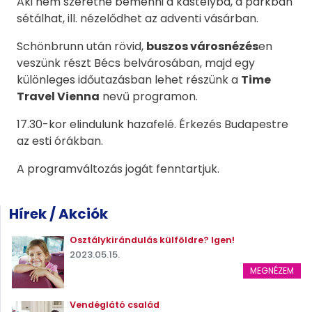
Aki nem szeretne bemenni a kastélyba, a parkban
sétálhat, ill. nézelődhet az adventi vásárban.
Schönbrunn után rövid,
buszos városnézés
en
veszünk részt Bécs belvárosában, majd egy
különleges időutazásban lehet részünk a
Time
Travel Vienna
nevű programon.
17.30-kor elindulunk hazafelé. Érkezés Budapestre
az esti órákban.
A programváltozás jogát fenntartjuk.
Hírek / Akciók
Osztálykirándulás külföldre? Igen!
2023.05.15.
MEGNÉZEM
Vendéglátó család