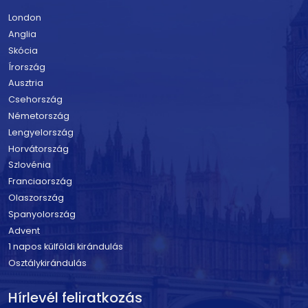
London
Anglia
Skócia
Írország
Ausztria
Csehország
Németország
Lengyelország
Horvátország
Szlovénia
Franciaország
Olaszország
Spanyolország
Advent
1 napos külföldi kirándulás
Osztálykirándulás
Hírlevél feliratkozás