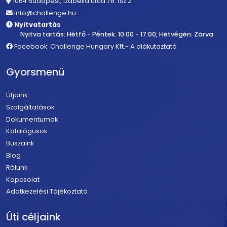
1064 Budapest, Izabella utca 78. fsz.2
info@challenge.hu
Nyitvatartás
Nyitva tartás: Hétfő - Péntek: 10:00 - 17:00, Hétvégén: Zárva
Facebook: Challenge Hungary Kft.- A diákutaztató
Gyorsmenü
Útjaink
Szolgáltatások
Dokumentumok
Katalógusok
Buszaink
Blog
Rólunk
Kapcsolat
Adatkezelési Tájékoztató
Úti céljaink