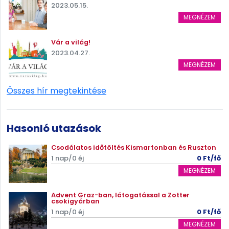
2023.05.15.
MEGNÉZEM
Vár a világ!
2023.04.27.
MEGNÉZEM
Összes hír megtekintése
Hasonló utazások
Csodálatos időtöltés Kismartonban és Ruszton
1 nap/0 éj
0 Ft/fő
MEGNÉZEM
Advent Graz-ban, látogatással a Zotter
csokigyárban
1 nap/0 éj
0 Ft/fő
MEGNÉZEM