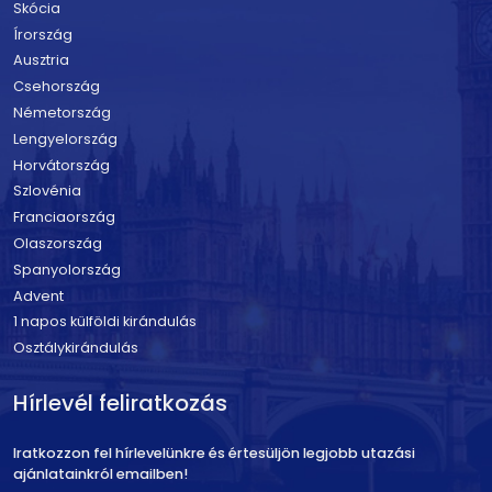
Skócia
Írország
Ausztria
Csehország
Németország
Lengyelország
Horvátország
Szlovénia
Franciaország
Olaszország
Spanyolország
Advent
1 napos külföldi kirándulás
Osztálykirándulás
Hírlevél feliratkozás
Iratkozzon fel hírlevelünkre és értesüljön legjobb utazási
ajánlatainkról emailben!