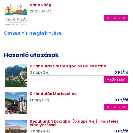
Vár a világ!
2023.04.27.
MEGNÉZEM
Összes hír megtekintése
Hasonló utazások
Kirándulás Salzburgba és Hallstattba
3 nap/2 éj
0 Ft/fő
MEGNÉZEM
Kirándulás Mariazellbe
1 nap/0 éj
0 Ft/fő
MEGNÉZEM
Repüljünk Skóciába! (5 nap/ 4 éj) - hosteles
elhelyezéssel
5 nap/4 éj
0 Ft/fő