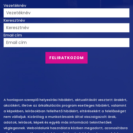
Vezetéknév
Keresztnév
Email cím
Felelősség vállalás
A honlapon szereplő helyesírási hibákért, aktualitását vesztett árakért,
akciókért, illetve az árkalkulációs program esetleges hibáiért, valamint
a képekben, leírásokban fellelhető hibákért, eltérésekért a felelősséget
nem vállaljuk. Kizárólag a munkatársaink által visszaigazolt árak,
adatok, leírások, képek és egyéb más információ tekinthetőek
véglegesnek. Weboldalunk használata közben megadott, azonosításra