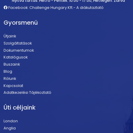
Nyitva tartás: Hétfő - Péntek: 10:00 - 17:00, Hétvégén: Zárva
Facebook: Challenge Hungary Kft.- A diákutaztató
Gyorsmenü
Útjaink
Szolgáltatások
Dokumentumok
Katalógusok
Buszaink
Blog
Rólunk
Kapcsolat
Adatkezelési Tájékoztató
Úti céljaink
London
Anglia