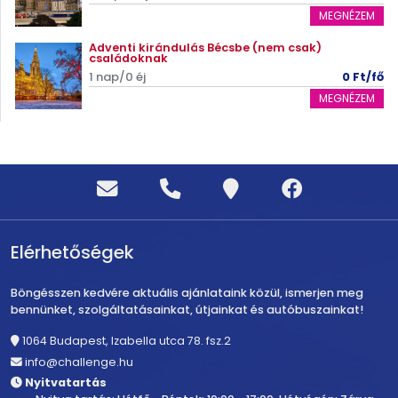
MEGNÉZEM
Adventi kirándulás Bécsbe (nem csak)
családoknak
1 nap/0 éj
0 Ft/fő
MEGNÉZEM
Elérhetőségek
Böngésszen kedvére aktuális ajánlataink közül, ismerjen meg
bennünket, szolgáltatásainkat, útjainkat és autóbuszainkat!
1064 Budapest, Izabella utca 78. fsz.2
info@challenge.hu
Nyitvatartás