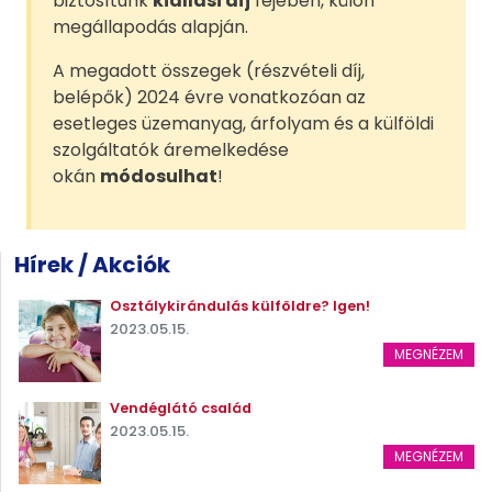
biztosítunk
kiállási díj
fejében, külön
megállapodás alapján.
A megadott összegek (részvételi díj,
belépők) 2024 évre vonatkozóan az
esetleges üzemanyag, árfolyam és a külföldi
szolgáltatók áremelkedése
okán
módosulhat
!
Hírek / Akciók
Osztálykirándulás külföldre? Igen!
2023.05.15.
MEGNÉZEM
Vendéglátó család
2023.05.15.
MEGNÉZEM