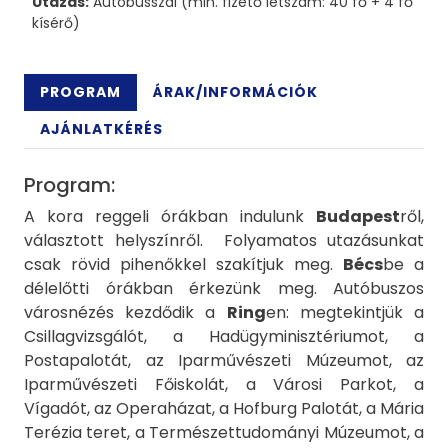
Utazás:
Autóbusszal (min. fizető létszám: 40 fő + 4 fő
kísérő)
PROGRAM
ÁRAK/INFORMÁCIÓK
AJÁNLATKÉRÉS
Program:
A kora reggeli órákban indulunk
Budapest
ről,
választott helyszínről. Folyamatos utazásunkat
csak rövid pihenőkkel szakítjuk meg.
Bécs
be a
délelőtti órákban érkezünk meg. Autóbuszos
városnézés kezdődik a
Ring
en: megtekintjük a
Csillagvizsgálót, a Hadügyminisztériumot, a
Postapalotát, az Iparművészeti Múzeumot, az
Iparművészeti Főiskolát, a Városi Parkot, a
Vígadót, az Operaházat, a Hofburg Palotát, a Mária
Terézia teret, a Természettudományi Múzeumot, a