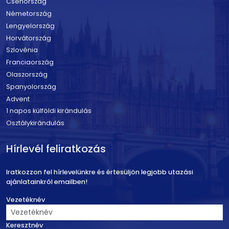
Csehország
Németország
Lengyelország
Horvátország
Szlovénia
Franciaország
Olaszország
Spanyolország
Advent
1 napos külföldi kirándulás
Osztálykirándulás
Hírlevél feliratkozás
Iratkozzon fel hírlevelünkre és értesüljön legjobb utazási
ajánlatainkról emailben!
Vezetéknév
Keresztnév