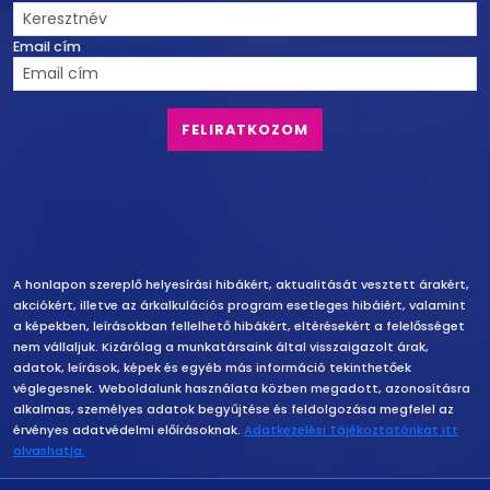
Email cím
Felelősség vállalás
A honlapon szereplő helyesírási hibákért, aktualitását vesztett árakért,
akciókért, illetve az árkalkulációs program esetleges hibáiért, valamint
a képekben, leírásokban fellelhető hibákért, eltérésekért a felelősséget
nem vállaljuk. Kizárólag a munkatársaink által visszaigazolt árak,
adatok, leírások, képek és egyéb más információ tekinthetőek
véglegesnek. Weboldalunk használata közben megadott, azonosításra
alkalmas, személyes adatok begyűjtése és feldolgozása megfelel az
érvényes adatvédelmi előírásoknak.
Adatkezelési Tájékoztatónkat itt
olvashatja.