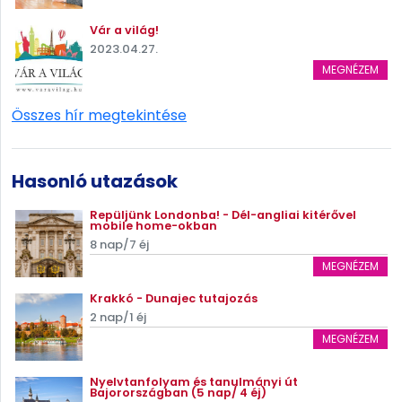
Vár a világ!
2023.04.27.
MEGNÉZEM
Összes hír megtekintése
Hasonló utazások
Repüljünk Londonba! - Dél-angliai kitérővel
mobile home-okban
8 nap/7 éj
MEGNÉZEM
Krakkó - Dunajec tutajozás
2 nap/1 éj
MEGNÉZEM
Nyelvtanfolyam és tanulmányi út
Bajorországban (5 nap/ 4 éj)