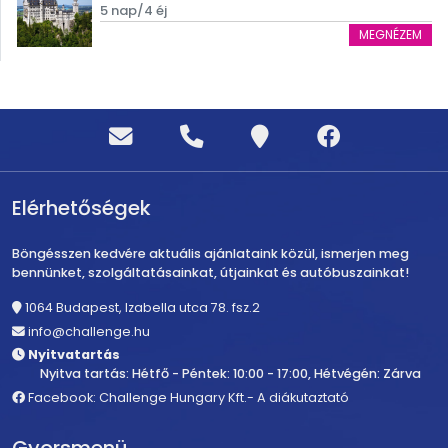
5 nap/4 éj
MEGNÉZEM
Elérhetőségek
Böngésszen kedvére aktuális ajánlataink közül, ismerjen meg
bennünket, szolgáltatásainkat, útjainkat és autóbuszainkat!
1064 Budapest, Izabella utca 78. fsz.2
info@challenge.hu
Nyitvatartás
Nyitva tartás: Hétfő - Péntek: 10:00 - 17:00, Hétvégén: Zárva
Facebook: Challenge Hungary Kft.- A diákutaztató
Gyorsmenü