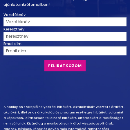
ajánlatainkról emailben!
Vezetéknév
Keresztnév
Email cím
Felelősség vállalás
A honlapon szereplő helyesírási hibákért, aktualitását vesztett árakért,
akciókért, illetve az árkalkulációs program esetleges hibáiért, valamint
a képekben, leírásokban fellelhető hibákért, eltérésekért a felelősséget
nem vállaljuk. Kizárólag a munkatársaink által visszaigazolt árak,
adatok, leírások, képek és egyéb más információ tekinthetőek