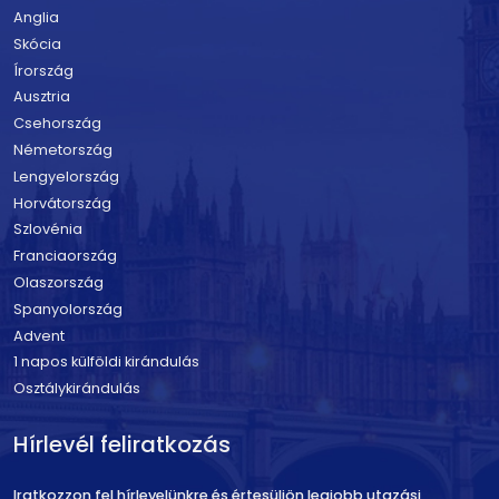
Anglia
Skócia
Írország
Ausztria
Csehország
Németország
Lengyelország
Horvátország
Szlovénia
Franciaország
Olaszország
Spanyolország
Advent
1 napos külföldi kirándulás
Osztálykirándulás
Hírlevél feliratkozás
Iratkozzon fel hírlevelünkre és értesüljön legjobb utazási