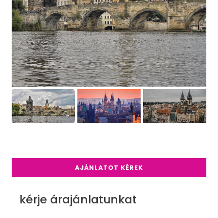
AJÁNLATOT KÉREK
kérje árajánlatunkat