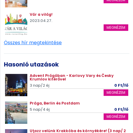
Vár a világ!
2023.04.27.
MEGNÉZEM
Összes hír megtekintése
Hasonló utazások
Advent Prágában - Karlovy Vary és Česky
Krumlov kitérővel
3 nap/2 éj
0 Ft/fő
MEGNÉZEM
Prága, Berlin és Postdam
5 nap/4 éj
0 Ft/fő
MEGNÉZEM
Utazz velünk Krakkóba és környékére! (3 nap/ 2