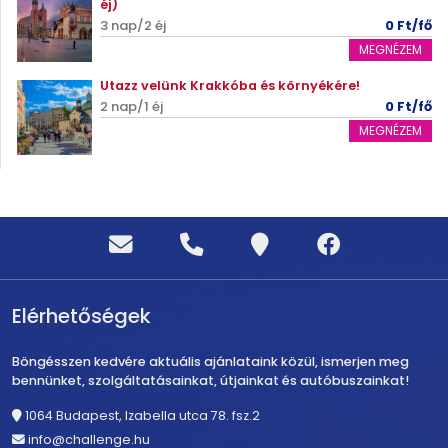
éj)
3 nap/2 éj
0 Ft/fő
MEGNÉZEM
Utazz velünk Krakkóba és környékére!
2 nap/1 éj
0 Ft/fő
MEGNÉZEM
Elérhetőségek
Böngésszen kedvére aktuális ajánlataink közül, ismerjen meg
bennünket, szolgáltatásainkat, útjainkat és autóbuszainkat!
1064 Budapest, Izabella utca 78. fsz.2
info@challenge.hu