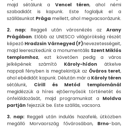
majd sétálunk a
Vencel téren
, ahol némi
szabadidőt is kapunk. Este foglaljuk el a
szállásunkat
Prága
mellett, ahol megvacsorázunk.
2. nap:
Reggeli után városnézés az
Arany
Prágában
. Előbb az UNESCO világörökség részét
képező
Hradzsin Várnegyed (F)
nevezetességeit,
majd leereszkedünk a monumentális
Szent Miklós
templomhoz
, ezt követően pedig a város
jelképének számító
Károly-hídon
átkelve
nappali fényben is megtekintjük az
Óváros teret
,
ahol ebédidőt kapunk. Délután már a
Károly téren
sétálunk,
Cirill és Metód templománál
megidézzük a híres ejtőernyősök történetét és
önfeláldozását, majd programunkat a
Moldva
partján
fejezzük be. Este szállás, vacsora.
3. nap:
Reggeli után indulás hazafelé, útközben
megálló Morvaország fővárosában,
Brno
-ban,