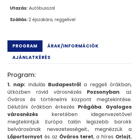
Utazás:
Autóbusszal
Szállás:
2 éjszakára, reggelivel
PROGRAM
ÁRAK/INFORMÁCIÓK
AJÁNLATKÉRÉS
Program:
1. nap:
Indulás
Budapestről
a reggeli órákban,
útközben rövid városnézés
Pozsonyban
: az
Óváros és történelmi központ megtekintése.
Délutáni órákban érkezés
Prágába
.
Gyalogos
városnézés
keretében idegenvezetővel
megtekintjük Európa talán legszebb barokk
belvárosának nevezetességeit., megnézzük a
Lőportornyot
és az
Óváros teret
, a híres
Orlojt
,