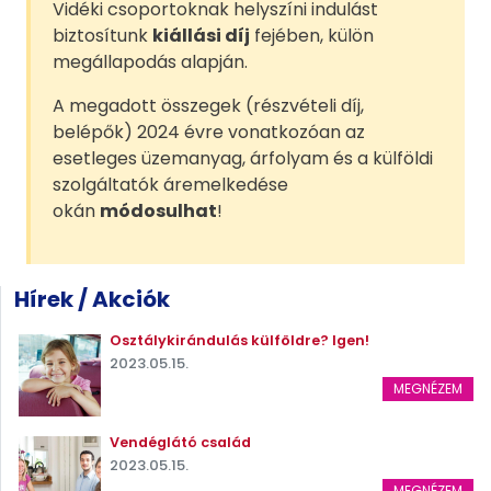
Vidéki csoportoknak helyszíni indulást
biztosítunk
kiállási díj
fejében, külön
megállapodás alapján.
A megadott összegek (részvételi díj,
belépők) 2024 évre vonatkozóan az
esetleges üzemanyag, árfolyam és a külföldi
szolgáltatók áremelkedése
okán
módosulhat
!
Hírek / Akciók
Osztálykirándulás külföldre? Igen!
2023.05.15.
MEGNÉZEM
Vendéglátó család
2023.05.15.
MEGNÉZEM