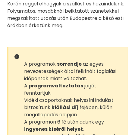
Korán reggel elhagyjuk a szállást és hazaindulunk.
Folyamatos, mosdóknál beiktatott szünetekkel
megszakított utazás után Budapestre a késő esti
órákban érkezünk meg.
A programok
sorrendje
az egyes
nevezetességek által felkínált foglalási
időpontok miatt változhat.
A
programváltoztatás
jogát
fenntartjuk.
Vidéki csoportoknak helyszíni indulást
biztosítunk
kiállási díj
fejében, külön
megállapodás alapján.
A programon 6 fő után adunk egy
ingyenes kísérői helyet
.