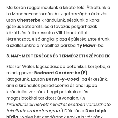
Ma korán reggel indulunk a kikötő felé. Átkeltünk a
La Manche-csatornán. A szigetországba érkezés
után
Chesterbe
kirándulunk, sétálunk a korai
gótikus katedrális, és a favázas polgárházak
között, és felkeressük a VIII. Henrik által
létrehozott, első angliai plaza épületét. Este érünk
a szállásunkra a mobilház parkba
Ty Mawr
-ba.
3. NAP: MESTERSÉGES ÉS TERMÉSZETI SZÉPSÉGEK
Először Wales legcsodásabb botanikus kertjébe, a
mindig pazar
Bodnant Garden-be (F)
látogatunk. Ezután
Betws-y-Coed
-ba érkezünk,
ami a kirándulók paradicsoma és ahol újabb
kirándulás vár ránk hegyi patakokkal és
magaslatokkal tarkított útvonalon. (
A
kirándulások helyett mindkét esetben választható
fakultatív szabadprogram
) Délután a
Dee folyó
hídja
, Wales hét csodájának egyike is vár ránk,