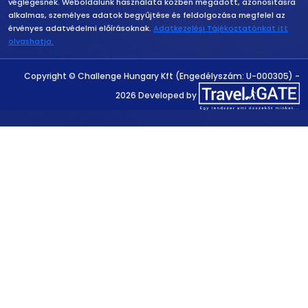
véglegesnek. Weboldalunk használata közben megadott, azonosításra
alkalmas, személyes adatok begyűjtése és feldolgozása megfelel az
érvényes adatvédelmi előírásoknak.
Adatkezelési Tájékoztatónkat itt
olvashatja.
Copyright
Copyright © Challenge Hungary Kft (Engedélyszám: U-000305) -
2026 Developed by