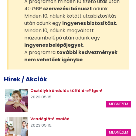
A programon minden 10 fizető utas után
40 GBP
szervezési bónuszt
adunk.
Minden 10, nálunk kötött utasbiztosítás
után adunk egy
ingyenes biztosítást
.
Minden 10, nálunk megváltott
múzeumbelépő után adunk egy
ingyenes belépőjegyet
.
A programra
további kedvezmények
nem vehetőek igénybe
.
Hírek / Akciók
Osztálykirándulás külföldre? Igen!
2023.05.15.
MEGNÉZEM
Vendéglátó család
2023.05.15.
MEGNÉZEM