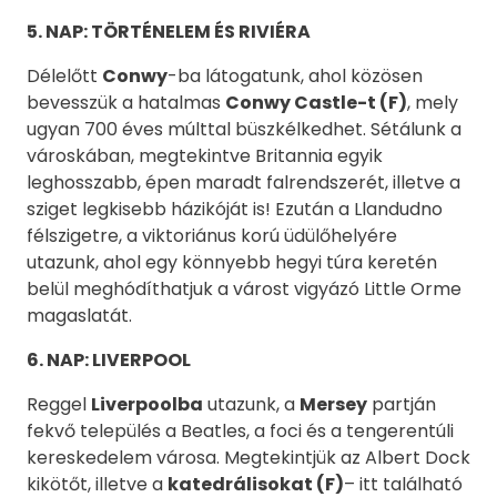
5. NAP: TÖRTÉNELEM ÉS RIVIÉRA
Délelőtt
Conwy
-ba látogatunk, ahol közösen
bevesszük a hatalmas
Conwy Castle-t (F)
, mely
ugyan 700 éves múlttal büszkélkedhet. Sétálunk a
városkában, megtekintve Britannia egyik
leghosszabb, épen maradt falrendszerét, illetve a
sziget legkisebb házikóját is! Ezután a Llandudno
félszigetre, a viktoriánus korú üdülőhelyére
utazunk, ahol egy könnyebb hegyi túra keretén
belül meghódíthatjuk a várost vigyázó Little Orme
magaslatát.
6. NAP: LIVERPOOL
Reggel
Liverpoolba
utazunk, a
Mersey
partján
fekvő település a Beatles, a foci és a tengerentúli
kereskedelem városa. Megtekintjük az Albert Dock
kikötőt, illetve a
katedrálisokat (F)
– itt található