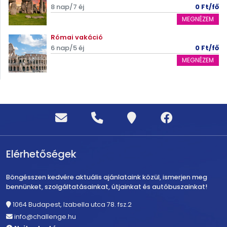
8 nap/7 éj
0 Ft/fő
MEGNÉZEM
Római vakáció
6 nap/5 éj
0 Ft/fő
MEGNÉZEM
Elérhetőségek
Böngésszen kedvére aktuális ajánlataink közül, ismerjen meg
bennünket, szolgáltatásainkat, útjainkat és autóbuszainkat!
1064 Budapest, Izabella utca 78. fsz.2
info@challenge.hu