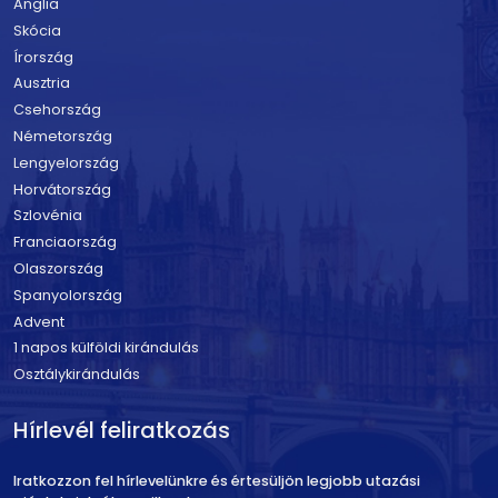
Anglia
Skócia
Írország
Ausztria
Csehország
Németország
Lengyelország
Horvátország
Szlovénia
Franciaország
Olaszország
Spanyolország
Advent
1 napos külföldi kirándulás
Osztálykirándulás
Hírlevél feliratkozás
Iratkozzon fel hírlevelünkre és értesüljön legjobb utazási