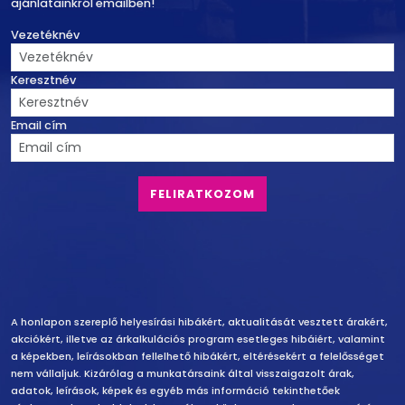
ajánlatainkról emailben!
Vezetéknév
Keresztnév
Email cím
Felelősség vállalás
A honlapon szereplő helyesírási hibákért, aktualitását vesztett árakért,
akciókért, illetve az árkalkulációs program esetleges hibáiért, valamint
a képekben, leírásokban fellelhető hibákért, eltérésekért a felelősséget
nem vállaljuk. Kizárólag a munkatársaink által visszaigazolt árak,
adatok, leírások, képek és egyéb más információ tekinthetőek