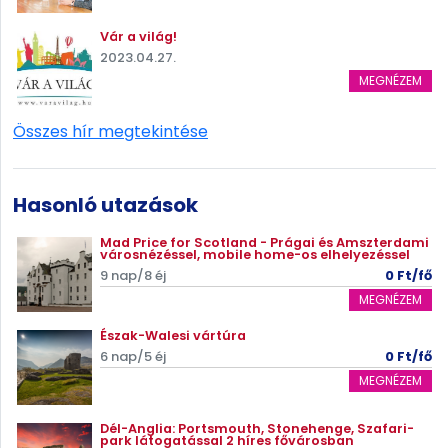
Vár a világ!
2023.04.27.
MEGNÉZEM
Összes hír megtekintése
Hasonló utazások
Mad Price for Scotland - Prágai és Amszterdami
városnézéssel, mobile home-os elhelyezéssel
9 nap/8 éj
0 Ft/fő
MEGNÉZEM
Észak-Walesi vártúra
6 nap/5 éj
0 Ft/fő
MEGNÉZEM
Dél-Anglia: Portsmouth, Stonehenge, Szafari-
park látogatással 2 híres fővárosban