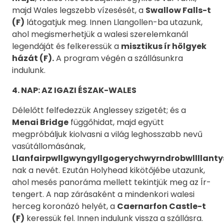
majd Wales legszebb vízesését, a
Swallow Falls-t
(F)
látogatjuk meg. Innen Llangollen-ba utazunk,
ahol megismerhetjük a walesi szerelemkanál
legendáját és felkeressük a
misztikus ír hölgyek
házát (F).
A program végén a szállásunkra
indulunk.
4
. NAP:
AZ IGAZI ÉSZAK-WALES
Délelőtt felfedezzük Anglessey szigetét; és a
Menai Bridge
függőhidat, majd együtt
megpróbáljuk kiolvasni a világ leghosszabb nevű
vasútállomásának,
Llanfairpwllgwyngyllgogerychwyrndrobwllllant
nak a nevét. Ezután Holyhead kikötőjébe utazunk,
ahol mesés panoráma mellett tekintjük meg az Ír-
tengert. A nap zárásaként a mindenkori walesi
herceg koronázó helyét, a
Caernarfon Castle-t
(F)
keressük fel. Innen indulunk vissza a szállásra.