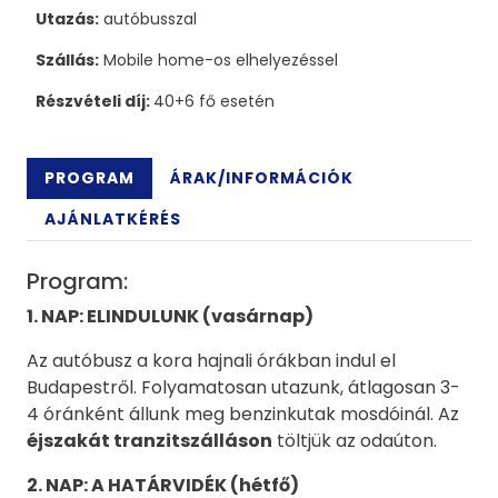
Utazás:
autóbusszal
Szállás:
Mobile home-os elhelyezéssel
Részvételi díj:
40+6 fő esetén
PROGRAM
ÁRAK/INFORMÁCIÓK
AJÁNLATKÉRÉS
Program:
1. NAP: ELINDULUNK (vasárnap)
Az autóbusz a kora hajnali órákban indul el
Budapestről. Folyamatosan utazunk, átlagosan 3-
4 óránként állunk meg benzinkutak mosdóinál. Az
éjszakát tranzitszálláson
töltjük az odaúton.
2
. NAP:
A HATÁRVIDÉK (hétfő)