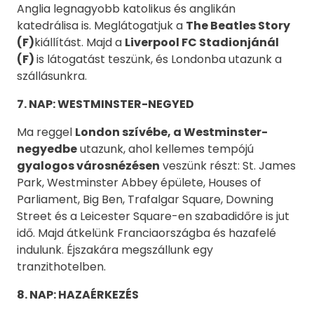
Anglia legnagyobb katolikus és anglikán
katedrálisa is. Meglátogatjuk a
The Beatles Story
(F)
kiállítást. Majd a
Liverpool FC Stadionjánál
(F)
is látogatást teszünk, és Londonba utazunk a
szállásunkra.
7. NAP: WESTMINSTER-NEGYED
Ma reggel
London szívébe, a Westminster-
negyedbe
utazunk, ahol kellemes tempójú
gyalogos városnézésen
veszünk részt: St. James
Park, Westminster Abbey épülete, Houses of
Parliament, Big Ben, Trafalgar Square, Downing
Street és a Leicester Square-en szabadidőre is jut
idő. Majd átkelünk Franciaországba és hazafelé
indulunk. Éjszakára megszállunk egy
tranzithotelben.
8. NAP: HAZAÉRKEZÉS