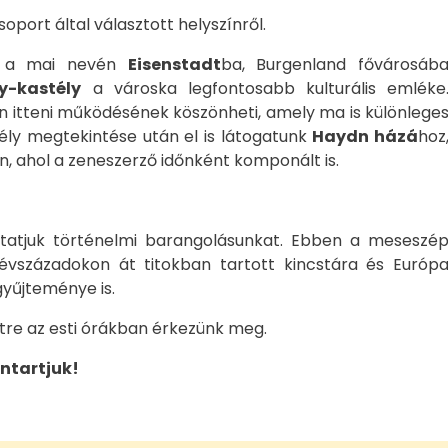
csoport által választott helyszínről.
z a mai nevén
Eisenstadt
ba, Burgenland fővárosáb
y-kastély
a városka legfontosabb kulturális emléke
n itteni működésének köszönheti, amely ma is különlege
ély megtekintése után el is látogatunk
Haydn házá
hoz
n, ahol a zeneszerző időnként komponált is.
tatjuk történelmi barangolásunkat. Ebben a meseszé
évszázadokon át titokban tartott kincstára és Európ
yűjteménye is.
tre az esti órákban érkezünk meg.
ntartjuk!