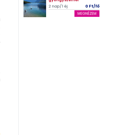
2 nap/1 éj
0 Ft/fő
MEGNÉZEM
a
.
s
,
p
a