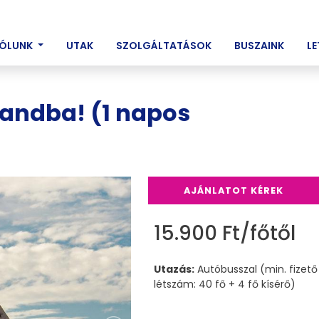
ENT)
ÓLUNK
UTAK
SZOLGÁLTATÁSOK
BUSZAINK
L
andba! (1 napos
AJÁNLATOT KÉREK
15.900 Ft/főtől
Utazás:
Autóbusszal (min. fizető
létszám: 40 fő + 4 fő kísérő)