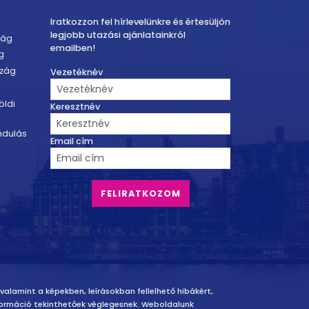
Iratkozzon fel hírlevelünkre és értesüljön
legjobb utazási ajánlatainkról
zág
emailben!
g
szág
Vezetéknév
öldi
Keresztnév
ndulás
Email cím
 valamint a képekben, leírásokban fellelhető hibákért,
információ tekinthetőek véglegesnek. Weboldalunk