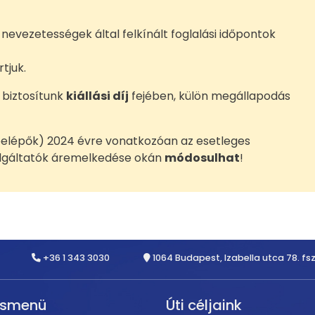
nevezetességek által felkínált foglalási időpontok
tjuk.
 biztosítunk
kiállási díj
fejében, külön megállapodás
 belépők) 2024 évre vonatkozóan az esetleges
zolgáltatók áremelkedése okán
módosulhat
!
+36 1 343 3030
1064 Budapest, Izabella utca 78. fsz
rsmenü
Úti céljaink