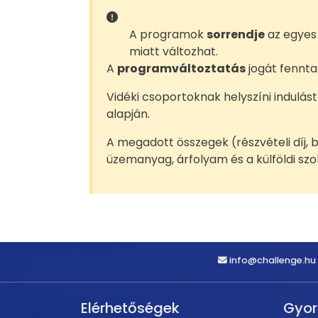
A programok
sorrendje
az egyes 
miatt változhat.
A
programváltoztatás
jogát fenntar
Vidéki csoportoknak helyszíni indulást
alapján.
A megadott összegek (részvételi díj,
üzemanyag, árfolyam és a külföldi s
info@challenge.hu
Elérhetőségek
Gyo