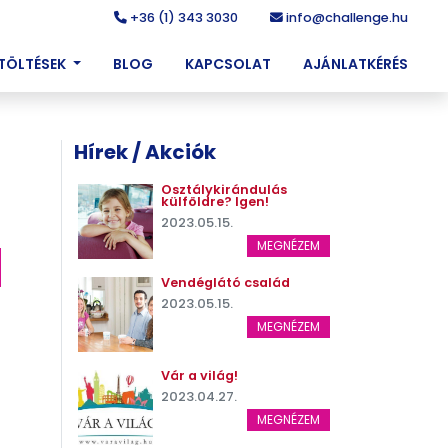
+36 (1) 343 3030
info@challenge.hu
ETÖLTÉSEK
BLOG
KAPCSOLAT
AJÁNLATKÉRÉS
Hírek / Akciók
Osztálykirándulás
külföldre? Igen!
2023.05.15.
MEGNÉZEM
Vendéglátó család
2023.05.15.
MEGNÉZEM
Vár a világ!
2023.04.27.
MEGNÉZEM