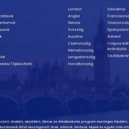
London
Szlovénia
tatások
Anglia
Franciaors
entumok
Skócia
Olaszorszá
gusok
Írország
Spanyolor
k
Ausztria
Advent
Csehország
1 napos külf
kirándulás
Németország
Osztálykirá
lat
Lengyelország
elési Tájékoztató
Horvátország
ztett árakért, akciókért, illetve az árkalkulációs program esetleges hibáiért,
unkatársaink által visszaigazolt árak, adatok, leírások, képek és egyéb más 