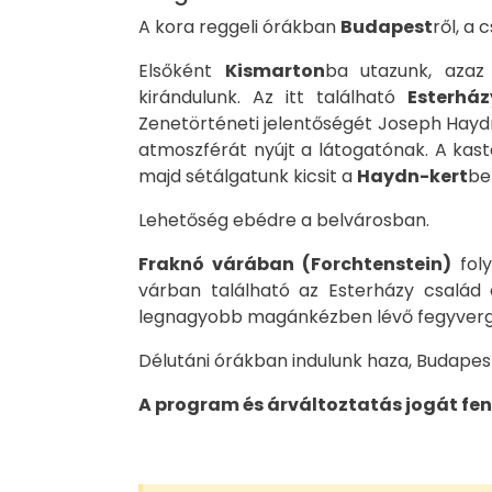
A kora reggeli órákban
Budapest
ről, a 
Elsőként
Kismarton
ba utazunk, aza
kirándulunk. Az itt található
Esterház
Zenetörténeti jelentőségét Joseph Hayd
atmoszférát nyújt a látogatónak. A kast
majd sétálgatunk kicsit a
Haydn-kert
be
Lehetőség ebédre a belvárosban.
Fraknó várában (Forchtenstein)
foly
várban található az Esterházy család 
legnagyobb magánkézben lévő fegyverg
Délutáni órákban indulunk haza, Budapes
A program és árváltoztatás jogát fen