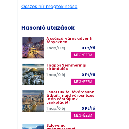
Összes hír megtekintése
Hasonló utazások
A császárváros adventi
fényekben
1 nap/0 éj
0 Ft/fő
MEGNÉZEM
1 napos Semmeringi
kirándulás
1 nap/0 éj
0 Ft/fő
MEGNÉZEM
Fedezzük fel fővárosunk
titkait, majd városnézés
után kóstoljunk
csokoládét!
1 nap/0 éj
0 Ft/fő
MEGNÉZEM
Szlovénia
gyöngyszemei