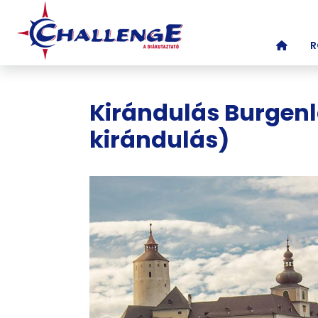
(CURR
R
Kirándulás Burgenl
kirándulás)
Képgaléria