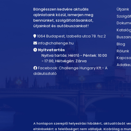
Böngésszen kedvére aktuális
Útjaink
ajánlataink közül, ismerjen meg
Szolgál
bennünket, szolgáltatásainkat,
Dokum
útjainkat és autóbuszainkat!
Kataló
1064 Budapest, Izabella utca 78. fsz.2
Buszain
info@challenge.hu
Blog
Nyitvatartás
Rólunk
Nyitva tartás: Hétfő - Péntek: 10:00
Kapcso
- 17:00, Hétvégén: Zárva
Adatkez
Facebook: Challenge Hungary Kft.- A
diákutaztató
Felelősség vállalás
A honlapon szereplő helyesírási hibákért, aktualitását ves
eltérésekért a felelősséget nem vállaljuk. Kizárólag a m