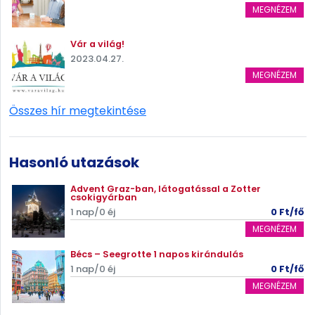
MEGNÉZEM
Vár a világ!
2023.04.27.
MEGNÉZEM
Összes hír megtekintése
Hasonló utazások
Advent Graz-ban, látogatással a Zotter
csokigyárban
1 nap/0 éj
0 Ft/fő
MEGNÉZEM
Bécs – Seegrotte 1 napos kirándulás
1 nap/0 éj
0 Ft/fő
MEGNÉZEM