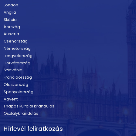
London
Anglia
Skócia
Írország
Ausztria
Csehország
Németország
Lengyelország
Horvátország
Szlovénia
Franciaország
Olaszország
Spanyolország
Advent
1 napos külföldi kirándulás
Osztálykirándulás
Hírlevél feliratkozás