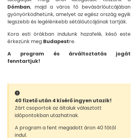
Dómban
, majd a város fő bevásárlóutcájában
gyönyörködhetünk, amelyet az egész ország egyik
legszebb és legélénkebb sétálóutcájának tartják.
Kora esti órákban indulunk hazafelé, késő este
érkezünk meg
Budapest
re.
A program és árváltoztatás jogát
fenntartjuk!
40 fizető után 4 kísérő ingyen utazik!
Zárt csoportok az általuk választott
időpontokban utazhatnak.
A program a fent megadott áron 40 főtől
indul.