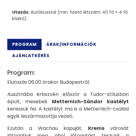
Utazás:
Autóbusszal (min. fizető létszám: 40 fő + 4 fő
kísérő)
PROGRAM
ÁRAK/INFORMÁCIÓK
AJÁNLATKÉRÉS
Program:
Elutazás 06.00 órakor Budapestről.
Ausztriába érkezvén először a Tudor-stílusban
épült, mesebeli
Metternich-Sándor kastélyt
keressük fel. A kastélyt ma is a Metternich-család
egyik leszármazottja vezeti.
Ezután a Wachau kapuját,
Krems
városát
látogatjuk meg, ahol látogatást teszünk a