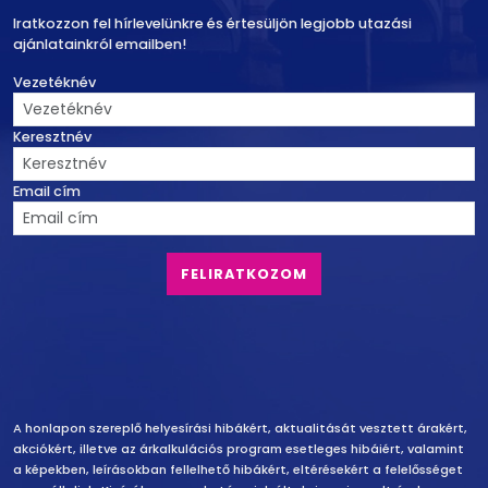
Iratkozzon fel hírlevelünkre és értesüljön legjobb utazási
ajánlatainkról emailben!
Vezetéknév
Keresztnév
Email cím
Felelősség vállalás
A honlapon szereplő helyesírási hibákért, aktualitását vesztett árakért,
akciókért, illetve az árkalkulációs program esetleges hibáiért, valamint
a képekben, leírásokban fellelhető hibákért, eltérésekért a felelősséget