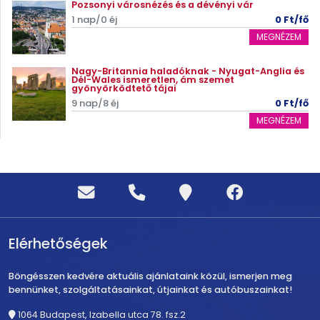
Pozsonyi városnézés és a dévényi vár
1 nap/0 éj
0 Ft/fő
MEGNÉZEM
Nagy-Britannia haladóknak - Nyugat-Anglia és
Dél-Wales ismeretlen, ám szemet
gyönyörködtető tájai
9 nap/8 éj
0 Ft/fő
MEGNÉZEM
Elérhetőségek
Böngésszen kedvére aktuális ajánlataink közül, ismerjen meg
bennünket, szolgáltatásainkat, útjainkat és autóbuszainkat!
1064 Budapest, Izabella utca 78. fsz.2