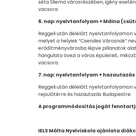
séta Sliema városrészében, igény esetén f
vacsora
6. nap:
nyelvtanfolyam + Mdina (csüt
Reggeli után délelőtt nyelvtanfolyamon 
melyet a helyiek “Csendes Városnak” neve
erődítményvárosba lépve pillanatok alat
hangulata övezi a város épületeit, miközb
vacsora.
7. nap:
nyelvtanfolyam + hazautazás 
Reggeli után délelőtt nyelvtanfolyamon v
repülőtérre és hazautazás Budapestre.
A programmódosítás jogát fenntartj
IELS Málta Nyelviskola ajánlata diák