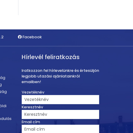
.2
Facebook
Hírlevél feliratkozás
Iratkozzon fel hírlevelünkre és értesüljön
legjobb utazási ajánlatainkról
zág
emailben!
g
szág
Vezetéknév
öldi
Keresztnév
ndulás
Email cím