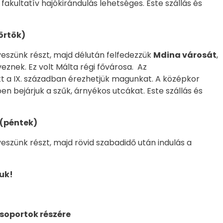
akultatív hajókirándulás lehetséges. Este szállás és
örtök)
veszünk részt, majd délután felfedezzük
Mdina városát
,
znek. Ez volt Málta régi fővárosa. Az
t a IX. században érezhetjük magunkat. A középkor
en bejárjuk a szűk, árnyékos utcákat. Este szállás és
(péntek)
eszünk részt, majd rövid szabadidő után indulás a
uk!
csoportok részére