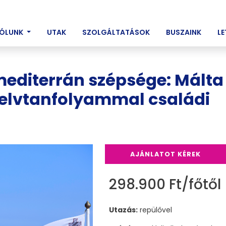
ENT)
ÓLUNK
UTAK
SZOLGÁLTATÁSOK
BUSZAINK
L
mediterrán szépsége: Málta
nyelvtanfolyammal családi
AJÁNLATOT KÉREK
298.900 Ft/főtől
Utazás:
repülővel