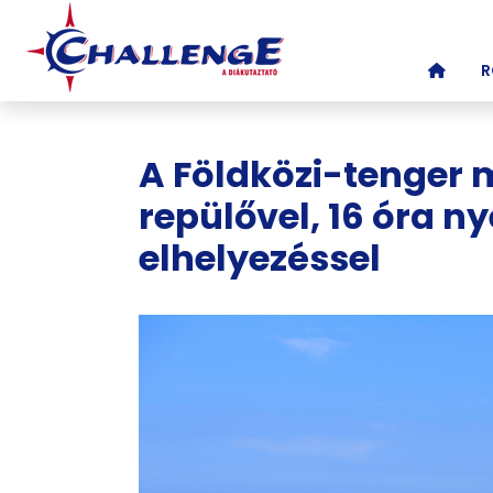
(CURR
R
A Földközi-tenger 
repülővel, 16 óra 
elhelyezéssel
Képgaléria