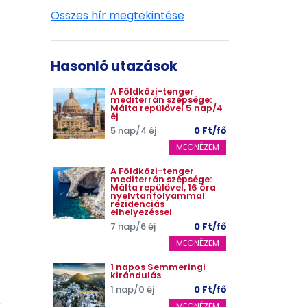
Összes hír megtekintése
Hasonló utazások
A Földközi-tenger
mediterrán szépsége:
Málta repülővel 5 nap/4
éj
5 nap/4 éj
0 Ft/fő
MEGNÉZEM
A Földközi-tenger
mediterrán szépsége:
Málta repülővel, 16 óra
nyelvtanfolyammal
rezidenciás
elhelyezéssel
7 nap/6 éj
0 Ft/fő
MEGNÉZEM
1 napos Semmeringi
kirándulás
1 nap/0 éj
0 Ft/fő
MEGNÉZEM