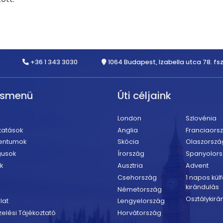
+36 1 343 3030
1064 Budapest, Izabella utca 78. fsz
rsmenü
Úti céljaink
London
Szlovénia
tatások
Anglia
Franciaors
entumok
Skócia
Olaszorszá
gusok
Írország
Spanyolor
k
Ausztria
Advent
Csehország
1 napos külf
kirándulás
Németország
Osztálykirá
lat
Lengyelország
elési Tájékoztató
Horvátország