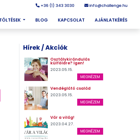
+36 (1) 343 3030
info@challenge.hu
ETÖLTÉSEK
BLOG
KAPCSOLAT
AJÁNLATKÉRÉS
Hírek / Akciók
Osztálykirándulás
külföldre? Igen!
2023.05.15.
MEGNÉZEM
Vendéglátó család
2023.05.15.
MEGNÉZEM
Vár a világ!
2023.04.27.
MEGNÉZEM