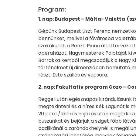
Program:
1. nap: Budapest – Málta-
Valetta
(sz
Gépünk Budapest Liszt Ferenc nemzetközi 
bennünket, mellyel a fővárosba Valettáb
szökőkutat, a Renzo Piano által terveze
operaházat, Nagymesterek Palotáját kívül
Barrakka kertből megcsodáljuk a Nagy K
történelmet új dimenzióban bemutató m
részt. Este szállás és vacsora.
2. nap:
Fakultatív program Gozo – Co
Reggeli után egésznapos kirándulásunk f
megtekinteni és a híres Kék Lagunát is m
20 perc /félórás hajózás után megérkezün
buszunkat és bejárjuk a sziget főbb látv
bazilikánál a zarándokhelynél is megállun
Csónakázási lehetőség melynek folyamá