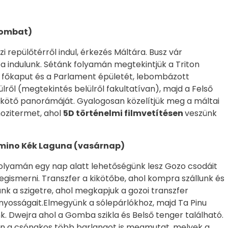
ombat)
repülőtérről indul, érkezés Máltára. Busz vár
a indulunk. Sétánk folyamán megtekintjük a Triton
tt főkaput és a Parlament épületét, lebombázott
ről (megtekintés belülről fakultatívan), majd a Felső
ikötő panorámáját. Gyalogosan közelítjük meg a máltai
ozitermet, ahol
5D történelmi filmvetítésen
veszünk
mino Kék Laguna (vasárnap)
olyamán egy nap alatt lehetőségünk lesz Gozo csodáit
egismerni. Transzfer a kikötőbe, ahol kompra szállunk és
k a szigetre, ahol megkapjuk a gozoi transzfer
ányosságait.Elmegyünk a sólepárlókhoz, majd Ta Pinu
k. Dwejra ahol a Gomba szikla és Belső tenger található.
n a csónakos több barlangot is megmutat, melyek a