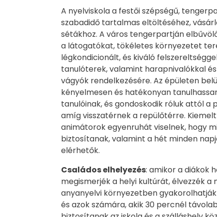
A nyelviskola a festői szépségű, tengerpa
szabadidő tartalmas eltöltéséhez, vásár
sétákhoz. A város tengerpartján elbűvölő
a látogatókat, tökéletes környezetet ter
légkondicionált, és kiváló felszereltségg
tanulóterek, valamint harapnivalókkal és 
vágyók rendelkezésére. Az épületen belül 
kényelmesen és hatékonyan tanulhassanak
tanulóinak, és gondoskodik róluk attól a
amíg visszatérnek a repülőtérre. Kiemelt
animátorok egyenruhát viselnek, hogy mi
biztosítanak, valamint a hét minden napj
elérhetők.
Családos elhelyezés
: amikor a diákok h
megismerjék a helyi kultúrát, élvezzék a
anyanyelvi környezetben gyakorolhatják a
és azok számára, akik 30 percnél távola
biztosítanak az iskola és a szálláshely köz