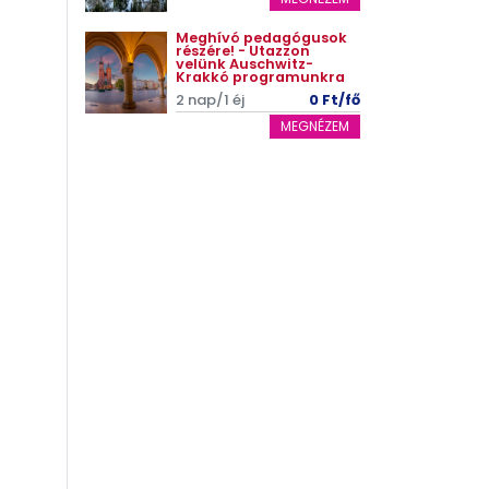
Meghívó pedagógusok
részére! - Utazzon
velünk Auschwitz-
Krakkó programunkra
2 nap/1 éj
0 Ft/fő
MEGNÉZEM