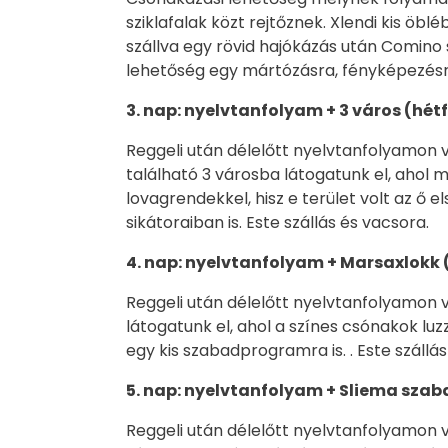
sziklafalak közt rejtőznek. Xlendi kis öb
szállva egy rövid hajókázás után Comino
lehetőség egy mártózásra, fényképezésr
3. nap: nyelvtanfolyam + 3 város (hét
Reggeli után délelőtt nyelvtanfolyamon 
található 3 városba látogatunk el, ahol 
lovagrendekkel, hisz e terület volt az ő e
sikátoraiban is. Este szállás és vacsora.
4. nap: nyelvtanfolyam + Marsaxlokk
Reggeli után délelőtt nyelvtanfolyamon 
látogatunk el, ahol a színes csónakok luz
egy kis szabadprogramra is. . Este szállás
5. nap:
nyelvtanfolyam + Sliema sza
Reggeli után délelőtt nyelvtanfolyamon