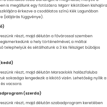
lében is megállunk egy fotózásra. Mgarr kikötőben kishajór
 sziklájára érkezve a csodálatos színű Kék Lagunában
e (időjárás függvénye).
fő)
veszünk részt, majd délután a fővárossal szemben
megismerkedünk a hely történelmével, a máltai
lső telephelyük és sétálhatunk a 3 kis félsziget bűbájos
(kedd)
veszünk részt, majd délután Marsaxlokk halászfaluba
zuk sokasága lengedezik a kikötő vizén. Lehetőség nyílik a
 és vacsora.
badprogram (szerda)
 veszünk részt, majd délután szabadprogram keretében