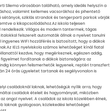
rti Sliema városában található, amely ideális helyszín a
láshoz, valamint kellemes vacsorákhoz és pihentető
 sétányok, sziklás strandok és tengerparti parkok várják
emtve a kikapcsolódáshoz.Az iskola teljesen
el rendelkezik. Világos és modern tantermek, tágas
italokkal felszerelt automaták állnak a nyelvet tanulni
ingyenes WIFI hozzáférés is biztosított, hogy a diákok
.Az IELS nyelviskola számos lehetőséget kínál fiatal
 pillanattól kezdve, hogy megérkeznek, egészen addig,
 figyelmet fordítanak a diákok biztonságára: az
ndig könnyen felismerhetők legyenek, reptéri transzfert
án 24 órás ügyeletet tartanak és segélyvonalon is
elyi családoknál laknak, lehetőségük nyílik arra, hogy
 máltai családok ételeit és hagyományait, miközben
z angol nyelvet. A családok az iskola közelében élnek,
bb laknak gyalogosan, közlekedési lehetőséget
ött.