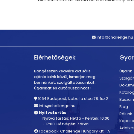
info@challenge.hu
Elérhetőségek
Gyo
Böngésszen kedvére aktuális
Útjaink
ajánlataink közül, ismerjen meg
Szolgál
bennünket, szolgáltatásainkat,
Dokum
útjainkat és autóbuszainkat!
Kataló
1064 Budapest, Izabella utca 78. fsz.2
Buszain
info@challenge.hu
Blog
Nyitvatartás
Rólunk
Nyitva tartás: Hétfő - Péntek: 10:00
Kapcso
- 17:00, Hétvégén: Zárva
Adatkez
Facebook: Challenge Hungary Kft.- A