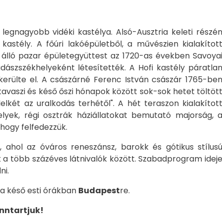
legnagyobb vidéki kastélya. Alsó-Ausztria keleti részé
kastély. A főúri lakóépületből, a művészien kialakítot
ól álló pazar épületegyüttest az 1720-as években Savoya
dászszékhelyeként létesítették. A Hofi kastély páratla
erülte el. A császárné Ferenc István császár 1765-be
avaszi és késő őszi hónapok között sok-sok hetet töltöt
elkét az uralkodás terhétől". A hét teraszon kialakítot
yek, régi osztrák háziállatokat bemutató majorság, 
 hogy felfedezzük.
é, ahol az óváros reneszánsz, barokk és gótikus stílus
k a több százéves látnivalók között. Szabadprogram idej
ni.
 a késő esti órákban
Budapest
re.
nntartjuk!