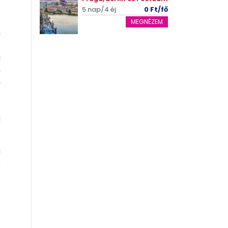
5 nap/4 éj
0 Ft/fő
MEGNÉZEM
n
t
i
n
n
t
t
a
ú
e