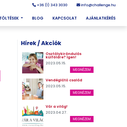
+36 (1) 343 3030
info@challenge.hu
ETÖLTÉSEK
BLOG
KAPCSOLAT
AJÁNLATKÉRÉS
Hírek / Akciók
Osztálykirándulás
külföldre? Igen!
2023.05.15.
MEGNÉZEM
Vendéglátó család
2023.05.15.
MEGNÉZEM
Vár a világ!
2023.04.27.
MEGNÉZEM