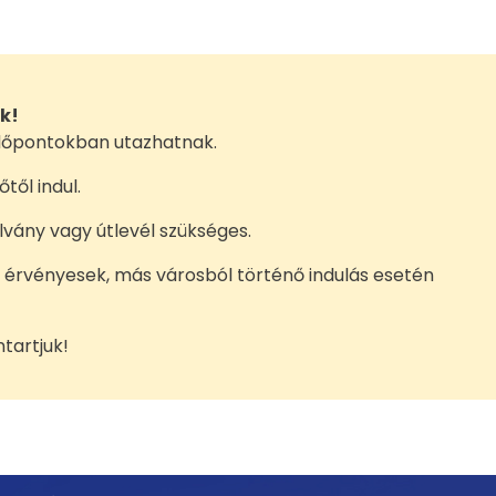
ik!
 időpontokban utazhatnak.
től indul.
lvány vagy útlevél szükséges.
 érvényesek, más városból történő indulás esetén
tartjuk!