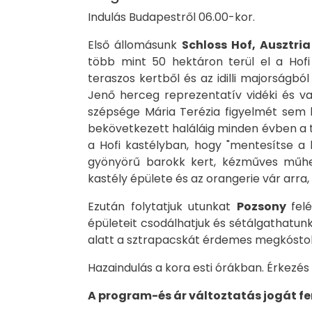
Indulás Budapestről 06.00-kor.
Első állomásunk
Schloss Hof, Ausztria
több mint 50 hektáron terül el a Hofi 
teraszos kertből és az idilli majorságb
Jenő herceg reprezentatív vidéki és va
szépsége Mária Terézia figyelmét sem k
bekövetkezett haláláig minden évben a t
a Hofi kastélyban, hogy "mentesítse a l
gyönyörű barokk kert, kézműves műhel
kastély épülete és az orangerie vár arra,
Ezután folytatjuk utunkat
Pozsony
fel
épületeit csodálhatjuk és sétálgathatun
alatt a sztrapacskát érdemes megkóstol
Hazaindulás a kora esti órákban. Érkezés
A program-és ár változtatás jogát fe