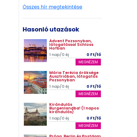
Összes hír megtekintése
Hasonló utazások
Advent Pozsonyban,
látogatással Schloss
Hofban
1 nap/0 éj
0 Ft/fő
MEGNÉZEM
Mária Terézia öröksége
Ausztriában, látogatás
Pozsonyban
1 nap/0 éj
0 Ft/fő
MEGNÉZEM
Kirándulás
Burgenlandba! (1 napos
kirándulás)
1 nap/0 éj
0 Ft/fő
MEGNÉZEM
Prága, Berlin és Postdam