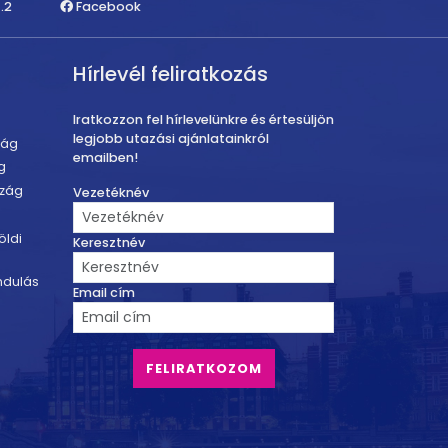
.2
Facebook
Hírlevél feliratkozás
Iratkozzon fel hírlevelünkre és értesüljön
legjobb utazási ajánlatainkról
zág
emailben!
g
szág
Vezetéknév
öldi
Keresztnév
ndulás
Email cím