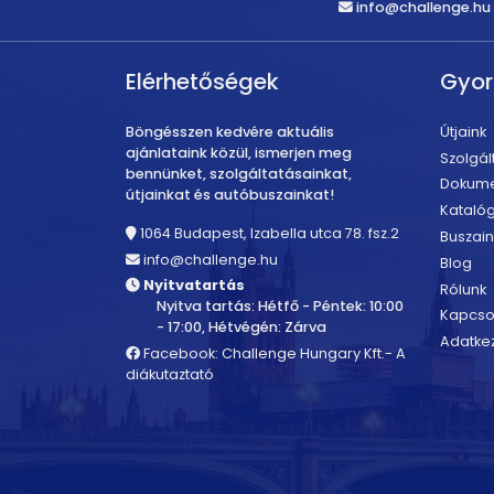
info@challenge.hu
Elérhetőségek
Gyo
Böngésszen kedvére aktuális
Útjaink
ajánlataink közül, ismerjen meg
Szolgál
bennünket, szolgáltatásainkat,
Dokum
útjainkat és autóbuszainkat!
Kataló
1064 Budapest, Izabella utca 78. fsz.2
Buszain
info@challenge.hu
Blog
Nyitvatartás
Rólunk
Nyitva tartás: Hétfő - Péntek: 10:00
Kapcso
- 17:00, Hétvégén: Zárva
Adatkez
Facebook: Challenge Hungary Kft.- A
diákutaztató