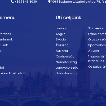
+36 1 343 3030
1064 Budapest, Izabella utca 78. fsz
rsmenü
Úti céljaink
London
Szlovénia
tatások
Anglia
Franciaors
entumok
Skócia
Olaszorszá
gusok
Írország
Spanyolor
k
Ausztria
Advent
Csehország
1 napos külf
kirándulás
Németország
Osztálykirá
lat
Lengyelország
elési Tájékoztató
Horvátország