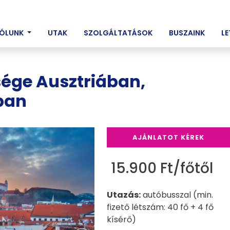
ENT)
ÓLUNK
UTAK
SZOLGÁLTATÁSOK
BUSZAINK
L
sége Ausztriában,
ban
AJÁNLATOT KÉREK
15.900 Ft/főtől
Utazás:
autóbusszal (min.
fizető létszám: 40 fő + 4 fő
kísérő)