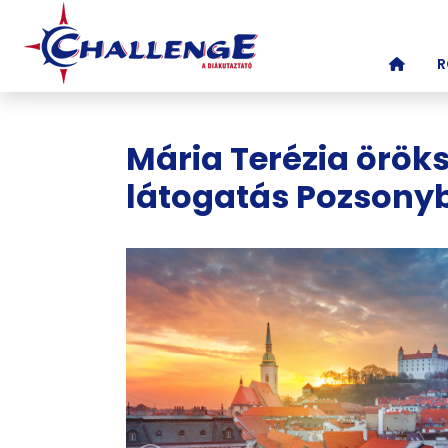
(CURR
R
Mária Terézia örök
látogatás Pozsony
Képgaléria