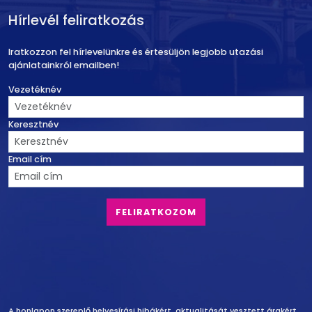
Hírlevél feliratkozás
Iratkozzon fel hírlevelünkre és értesüljön legjobb utazási
ajánlatainkról emailben!
Vezetéknév
Keresztnév
Email cím
A honlapon szereplő helyesírási hibákért, aktualitását vesztett árakért,