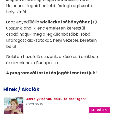
Holocaust leghírhedtebb és legtragikusabb
helyszínét.
B:
az egyedülálló
wieliczkai sóbányához (F)
utazunk, ahol kilenc emeleten keresztül
csodálhatjuk meg a legkülönbözőbb, sóból
kifaragott alakzatokat, helyi vezetés keretein
belül.
Délután hazafelé utazunk, a késő esti órákban
érkezünk haza Budapestre.
A programváltoztatás jogát fenntartjuk!
Hírek / Akciók
Osztálykirándulás külföldre? Igen!
2023.05.15.
MEGNÉZEM