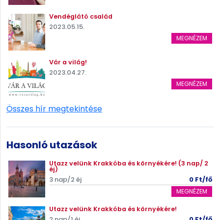
Vendéglátó család
2023.05.15.
MEGNÉZEM
Vár a világ!
2023.04.27.
MEGNÉZEM
Összes hír megtekintése
Hasonló utazások
Utazz velünk Krakkóba és környékére! (3 nap/ 2
éj)
3 nap/2 éj
0 Ft/fő
MEGNÉZEM
Utazz velünk Krakkóba és környékére!
2 nap/1 éj
0 Ft/fő