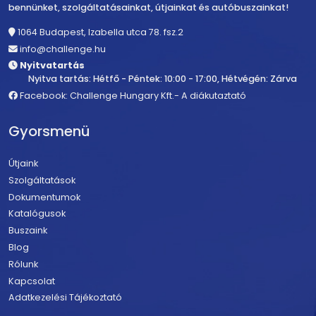
bennünket, szolgáltatásainkat, útjainkat és autóbuszainkat!
1064 Budapest, Izabella utca 78. fsz.2
info@challenge.hu
Nyitvatartás
Nyitva tartás: Hétfő - Péntek: 10:00 - 17:00, Hétvégén: Zárva
Facebook: Challenge Hungary Kft.- A diákutaztató
Gyorsmenü
Útjaink
Szolgáltatások
Dokumentumok
Katalógusok
Buszaink
Blog
Rólunk
Kapcsolat
Adatkezelési Tájékoztató