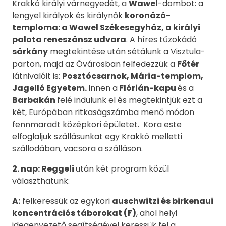
Krakkó királyi várnegyedét, a
Wawel
-dombot: a
lengyel királyok és királynők
koronázó-
temploma: a Wawel Székesegyház, a királyi
palota reneszánsz udvara
. A híres tűzokádó
sárkány
megtekintése után sétálunk a Visztula-
parton, majd az Óvárosban felfedezzük a
Főtér
látnivalóit is:
Posztócsarnok, Mária-templom,
Jagelló Egyetem.
Innen a
Flórián-kapu
és a
Barbakán
felé indulunk el és megtekintjük ezt a
két, Európában ritkaságszámba menő módon
fennmaradt középkori épületet. Kora este
elfoglaljuk szállásunkat egy Krakkó melletti
szállodában, vacsora a szálláson.
2. nap: Reggeli
után két program közül
választhatunk:
A:
felkeressük az egykori
auschwitzi és birkenaui
koncentrációs
táborokat (F)
, ahol helyi
idegenvezető segítségével keressük fel a