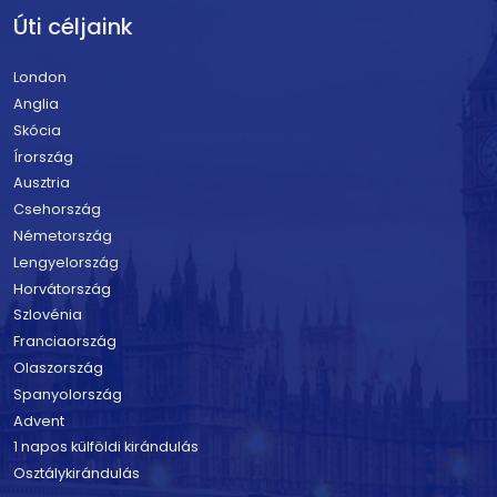
Úti céljaink
London
Anglia
Skócia
Írország
Ausztria
Csehország
Németország
Lengyelország
Horvátország
Szlovénia
Franciaország
Olaszország
Spanyolország
Advent
1 napos külföldi kirándulás
Osztálykirándulás