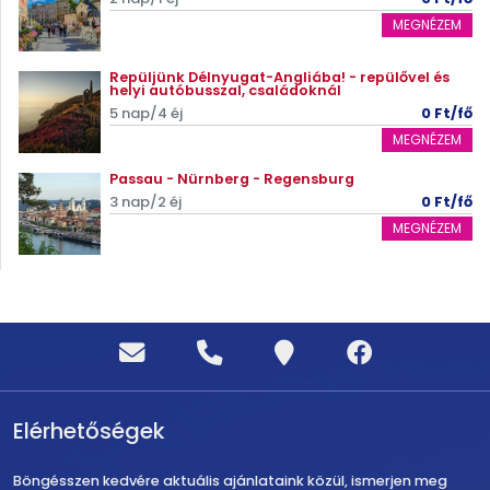
MEGNÉZEM
Repüljünk Délnyugat-Angliába! - repülővel és
helyi autóbusszal, családoknál
5 nap/4 éj
0 Ft/fő
MEGNÉZEM
Passau - Nürnberg - Regensburg
3 nap/2 éj
0 Ft/fő
MEGNÉZEM
Elérhetőségek
Böngésszen kedvére aktuális ajánlataink közül, ismerjen meg