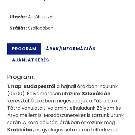
Utazás:
Autóbusszal
Szállás:
Szállodában
PROGRAM
ÁRAK/INFORMÁCIÓK
AJÁNLATKÉRÉS
Program:
1. nap
:
Budapestről
a hajnali órákban indulunk
(05:00). Folyamatosan utazunk
Szlovákián
keresztül. Útközben megcsodáljuk a Fátra és a
Tátra vonulatait, valamint elhaladunk Zólyom és
Árva mellett is. Mosdószüneteket is tartunk utunk
során. A kora délutáni órákban érkezünk meg
Krakkóba
,
és gyalogos séta során felfedezzük