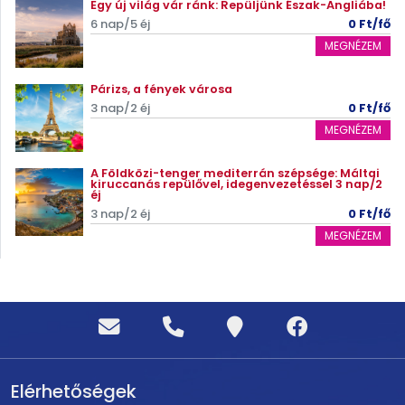
Egy új világ vár ránk: Repüljünk Észak-Angliába!
6 nap/5 éj
0 Ft/fő
MEGNÉZEM
Párizs, a fények városa
3 nap/2 éj
0 Ft/fő
MEGNÉZEM
A Földközi-tenger mediterrán szépsége: Máltai
kiruccanás repülővel, idegenvezetéssel 3 nap/2
éj
3 nap/2 éj
0 Ft/fő
MEGNÉZEM
Elérhetőségek