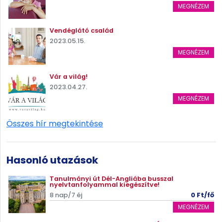
MEGNÉZEM
Vendéglátó család
2023.05.15.
MEGNÉZEM
Vár a világ!
2023.04.27.
MEGNÉZEM
Összes hír megtekintése
Hasonló utazások
Tanulmányi út Dél-Angliába busszal
nyelvtanfolyammal kiegészítve!
8 nap/7 éj
0 Ft/fő
MEGNÉZEM