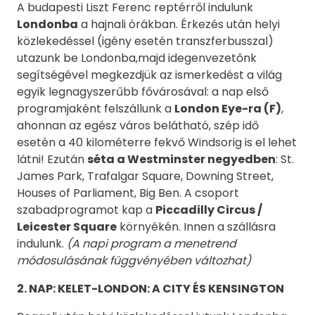
A budapesti Liszt Ferenc reptérről indulunk
Londonba
a hajnali órákban.
Érkezés után helyi
közlekedéssel (igény esetén transzferbusszal)
utazunk be Londonba,majd idegenvezetőnk
segítségével megkezdjük az ismerkedést a világ
egyik legnagyszerűbb fővárosával: a nap első
programjaként felszállunk a
London Eye-ra (F)
,
ahonnan az egész város belátható, szép idő
esetén a 40 kilométerre fekvő Windsorig is el lehet
látni! Ezután
séta a Westminster negyedben
: St.
James Park, Trafalgar Square, Downing Street,
Houses of Parliament, Big Ben. A csoport
szabadprogramot kap a
Piccadilly Circus /
Leicester Square
környékén. Innen a szállásra
indulunk.
(A napi program a menetrend
módosulásának függvényében változhat)
2. NAP: KELET-LONDON: A CITY ÉS KENSINGTON