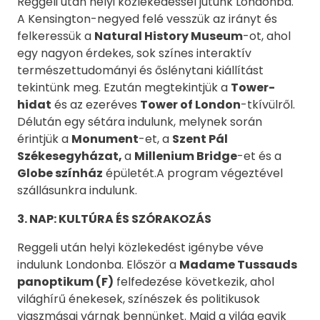
Reggeli után helyi közlekedéssel jutunk Londonba.
A Kensington-negyed felé vesszük az irányt és
felkeressük a
Natural History Museum
-ot, ahol
egy nagyon érdekes, sok színes interaktív
természettudományi és őslénytani kiállítást
tekintünk meg. Ezután megtekintjük a
Tower-
hidat
és az ezeréves
Tower of London
-tkívülről.
Délután egy sétára indulunk, melynek során
érintjük a
Monument
-et, a
Szent Pál
Székesegyházat,
a
Millenium Bridge
-et és a
Globe színház
épületét.A program végeztével
szállásunkra indulunk.
3. NAP: KULTÚRA ÉS SZÓRAKOZÁS
Reggeli után helyi közlekedést igénybe véve
indulunk Londonba. Először a
Madame Tussauds
panoptikum (F)
felfedezése következik, ahol
világhírű énekesek, színészek és politikusok
viaszmásai várnak bennünket. Majd a világ egyik