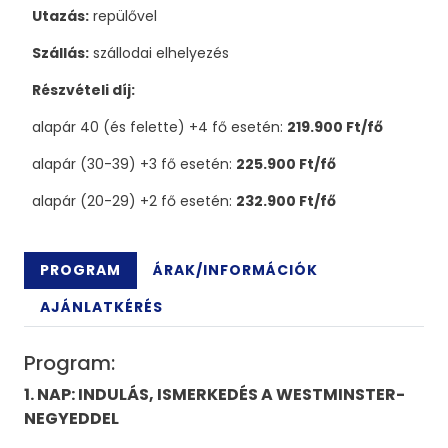
Utazás:
repülővel
Szállás:
szállodai elhelyezés
Részvételi díj:
alapár 40 (és felette) +4 fő esetén:
219.900 Ft/fő
alapár (30-39) +3 fő esetén:
225.900 Ft/fő
alapár (20-29) +2 fő esetén:
232.900 Ft/fő
PROGRAM
ÁRAK/INFORMÁCIÓK
AJÁNLATKÉRÉS
Program:
1. NAP: INDULÁS, ISMERKEDÉS A WESTMINSTER-
NEGYEDDEL