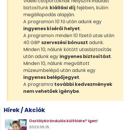
Vidéki csoportoknak helyszíni indulást
biztosítunk
kiállási díj
fejében, külön
megállapodás alapján.
A programon 10 fő után adunk egy
ingyenes kísérői helyet
.
A programon minden 10 fizető utas után
40 GBP
szervezési bónuszt
adunk.
Minden 10, nálunk kötött utasbiztosítás
után adunk egy
ingyenes biztosítást
.
Minden 10, nálunk megváltott
múzeumbelépő után adunk egy
ingyenes belépőjegyet
.
A programra
további kedvezmények
nem vehetőek igénybe
.
Hírek / Akciók
Osztálykirándulás külföldre? Igen!
2023.05.15.