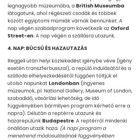
legnagyobb múzeumába, a
British Museumba
látogatunk, ahol régészeti csodák és többek
között egyiptomi múmiák várnak bennünket. A
nap végén szabadprogram következik az
Oxford
Street-en
. A nap végén a szállásra utazunk.
4. NAP: BÚCSÚ ÉS HAZAUTAZÁS
Reggeli után helyi közlekedést igénybe véve (igény
esetén transzferbusszal), a repülő indulásától és a
szálloda elhelyezkedésétől függően töltjük el
utolsó napunkat
Londonban
(ingyenes
múzeumok, pl. National Gallery, Museum of London,
szabadidő, vásárlási lehetőség, de idő
függvényében bármilyen program kérhető erre a
napra). Délután a reptérre utazunk és
hazarepülünk
Budapestre
. A reptérről mindenki
önállóan utazik haza.
(A napi program a
menetrend módosulásának függvényében