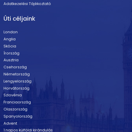
Adatkezelési Tájékoztató
Úti céljaink
London
Anglia
Skócia
Írország
Ausztria
Csehország
Németország
Lengyelország
Horvátország
Szlovénia
Franciaország
Olaszország
Spanyolország
Advent
1 napos külföldi kirándulás