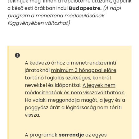
tekintjük meg. Innen a repülőtérre utazunk, gépünk
a késő esti órákban indul
Budapestre.
(A napi
program a menetrend módosulásának
függvényében változhat)
A kedvező árhoz a menetrendszerinti
járatoknál
minimum 3 hónappal előre
történő foglalás
szükséges, konkrét
nevekkel és időponttal.
A jegyek nem
módosíthatóak és nem visszaválthatóak.
Ha valaki meggondolja magát, a jegy és a
poggyász árát a légitársaság nem téríti
vissza.
A programok
sorrendje
az egyes