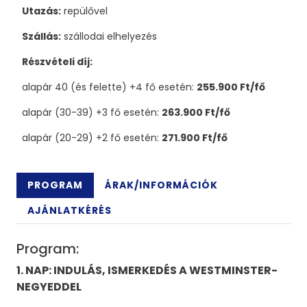
Utazás:
repülővel
Szállás:
szállodai elhelyezés
Részvételi díj:
alapár 40 (és felette) +4 fő esetén:
255.900 Ft/fő
alapár (30-39) +3 fő esetén:
263.900 Ft/fő
alapár (20-29) +2 fő esetén:
271.900 Ft/fő
PROGRAM
ÁRAK/INFORMÁCIÓK
AJÁNLATKÉRÉS
Program:
1. NAP: INDULÁS, ISMERKEDÉS A WESTMINSTER-
NEGYEDDEL