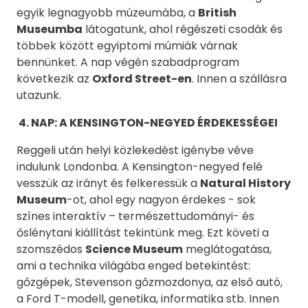
egyik legnagyobb múzeumába, a
British
Museumba
látogatunk, ahol régészeti csodák és
többek között egyiptomi múmiák várnak
bennünket. A nap végén szabadprogram
következik az
Oxford Street-en
. Innen a szállásra
utazunk.
4. NAP: A KENSINGTON-NEGYED ÉRDEKESSÉGEI
Reggeli után helyi közlekedést igénybe véve
indulunk Londonba. A Kensington-negyed felé
vesszük az irányt és felkeressük a
Natural History
Museum
-ot, ahol egy nagyon érdekes - sok
színes interaktív – természettudományi- és
őslénytani kiállítást tekintünk meg. Ezt követi a
szomszédos
Science Museum
meglátogatása,
ami a technika világába enged betekintést:
gőzgépek, Stevenson gőzmozdonya, az első autó,
a Ford T-modell, genetika, informatika stb. Innen