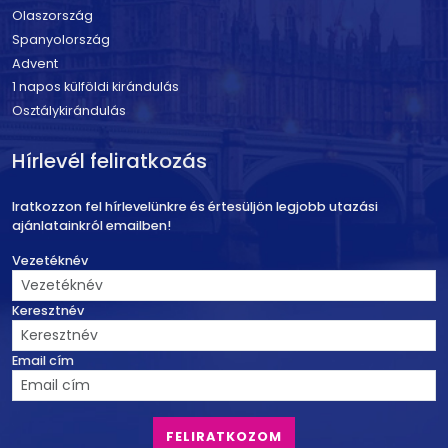
Olaszország
Spanyolország
Advent
1 napos külföldi kirándulás
Osztálykirándulás
Hírlevél feliratkozás
Iratkozzon fel hírlevelünkre és értesüljön legjobb utazási
ajánlatainkról emailben!
Vezetéknév
Keresztnév
Email cím