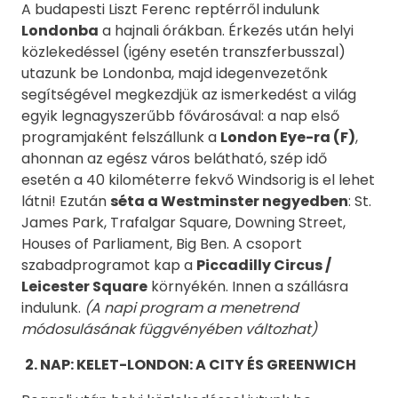
A budapesti Liszt Ferenc reptérről indulunk
Londonba
a hajnali órákban.
Érkezés után helyi
közlekedéssel (igény esetén transzferbusszal)
utazunk be Londonba, majd idegenvezetőnk
segítségével megkezdjük az ismerkedést a világ
egyik legnagyszerűbb fővárosával: a nap első
programjaként felszállunk a
London Eye-ra (F)
,
ahonnan az egész város belátható, szép idő
esetén a 40 kilométerre fekvő Windsorig is el lehet
látni! Ezután
séta a Westminster negyedben
: St.
James Park, Trafalgar Square, Downing Street,
Houses of Parliament, Big Ben. A csoport
szabadprogramot kap a
Piccadilly Circus /
Leicester Square
környékén. Innen a szállásra
indulunk.
(A napi program a menetrend
módosulásának függvényében változhat)
2. NAP: KELET-LONDON: A CITY ÉS GREENWICH