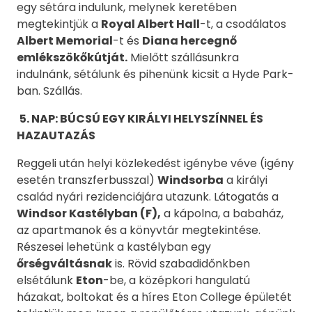
egy sétára indulunk, melynek keretében
megtekintjük a
Royal Albert Hall
-t, a csodálatos
Albert Memorial
-t és
Diana hercegnő
emlékszökőkútját.
Mielőtt szállásunkra
indulnánk, sétálunk és pihenünk kicsit a Hyde Park-
ban. Szállás.
5. NAP: BÚCSÚ EGY KIRÁLYI HELYSZÍNNEL ÉS
HAZAUTAZÁS
Reggeli után helyi közlekedést igénybe véve (igény
esetén transzferbusszal)
Windsorba
a királyi
család nyári rezidenciájára utazunk. Látogatás a
Windsor Kastélyban (F),
a kápolna, a babaház,
az apartmanok és a könyvtár megtekintése.
Részesei lehetünk a kastélyban egy
őrségváltásnak
is. Rövid szabadidőnkben
elsétálunk
Eton
-be, a középkori hangulatú
házakat, boltokat és a híres Eton College épületét