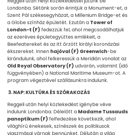
Reggeli után helyi közlekedéssel jutunk be
Londonba. Sétánk során érintjük a Monument-et, a
Szent Pál székesegyházat, a Millenium Bridge-et és
a Globe színház épületét. Ezután a
Tower of
London-t (F)
fedezzük fel, ahol megcsodálhatjuk
az ezeréves épületegyüttes emlékeit, a
Beefeatereket és az itt őrzött királyi koronázási
ékszereket. Innen
hajóval (F)
Greenwich
-be
kirándulunk, ahol felkeressük a Meridián vonalat az
Old Royal Observatory (F)
udvarán, valamint (idő
függvényében) a National Maritime Museum-ot. A
program végeztével szállásunkra indulunk.
3. NAP: KULTÚRA ÉS SZÓRAKOZÁS
Reggeli után helyi közlekedést igénybe véve
indulunk Londonba. Délelőtt a
Madame Tussauds
panoptikum (F)
felfedezése következik, ahol
világhírű énekesek, színészek és politikusok
viaszmásai várnak bennünket. Délután a világ