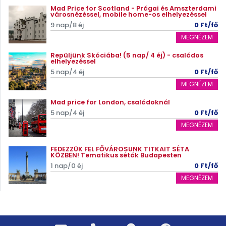
Mad Price for Scotland - Prágai és Amszterdami
városnézéssel, mobile home-os elhelyezéssel
9 nap/8 éj
0 Ft/fő
MEGNÉZEM
Repüljünk Skóciába! (5 nap/ 4 éj) - családos
elhelyezéssel
5 nap/4 éj
0 Ft/fő
MEGNÉZEM
Mad price for London, családoknál
5 nap/4 éj
0 Ft/fő
MEGNÉZEM
FEDEZZÜK FEL FŐVÁROSUNK TITKAIT SÉTA
KÖZBEN! Tematikus séták Budapesten
1 nap/0 éj
0 Ft/fő
MEGNÉZEM