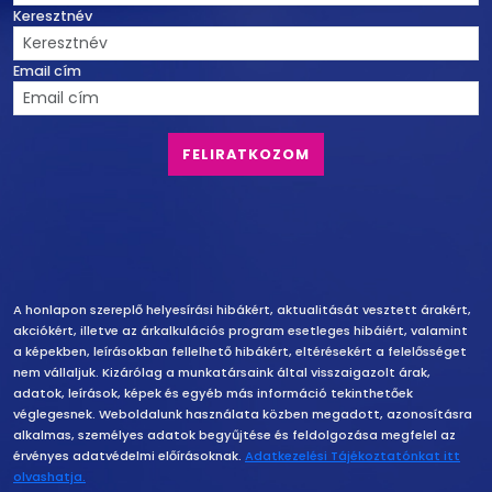
Keresztnév
Email cím
Felelősség vállalás
A honlapon szereplő helyesírási hibákért, aktualitását vesztett árakért,
akciókért, illetve az árkalkulációs program esetleges hibáiért, valamint
a képekben, leírásokban fellelhető hibákért, eltérésekért a felelősséget
nem vállaljuk. Kizárólag a munkatársaink által visszaigazolt árak,
adatok, leírások, képek és egyéb más információ tekinthetőek
véglegesnek. Weboldalunk használata közben megadott, azonosításra
alkalmas, személyes adatok begyűjtése és feldolgozása megfelel az
érvényes adatvédelmi előírásoknak.
Adatkezelési Tájékoztatónkat itt
olvashatja.