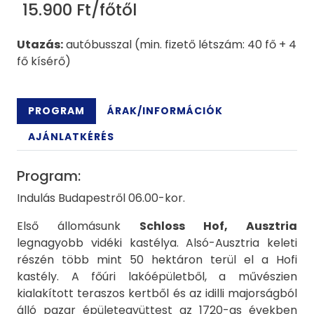
15.900 Ft/főtől
Utazás:
autóbusszal (min. fizető létszám: 40 fő + 4
fő kísérő)
PROGRAM
ÁRAK/INFORMÁCIÓK
AJÁNLATKÉRÉS
Program:
Indulás Budapestről 06.00-kor.
Első állomásunk
Schloss Hof, Ausztria
legnagyobb vidéki kastélya. Alsó-Ausztria keleti
részén több mint 50 hektáron terül el a Hofi
kastély. A főúri lakóépületből, a művészien
kialakított teraszos kertből és az idilli majorságból
álló pazar épületegyüttest az 1720-as években