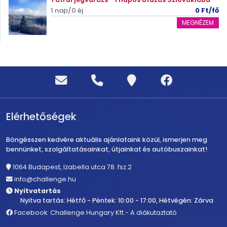
1 nap/0 éj
0 Ft/fő
MEGNÉZEM
Elérhetőségek
Böngésszen kedvére aktuális ajánlataink közül, ismerjen meg
bennünket, szolgáltatásainkat, útjainkat és autóbuszainkat!
1064 Budapest, Izabella utca 78. fsz.2
info@challenge.hu
Nyitvatartás
Nyitva tartás: Hétfő - Péntek: 10:00 - 17:00, Hétvégén: Zárva
Facebook: Challenge Hungary Kft.- A diákutaztató