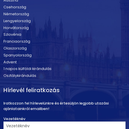
Ausztria
Csehország
Németország
Lengyelország
Horvátország
Szlovénia
Franciaország
Olaszország
Spanyolország
Advent
1 napos külföldi kirándulás
Osztálykirándulás
Hírlevél feliratkozás
Iratkozzon fel hírlevelünkre és értesüljön legjobb utazási
ajánlatainkról emailben!
Vezetéknév