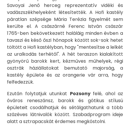
Savoyai Jenő herceg reprezentatív vidéki és
vadászszékhelyeként létesítették. A Hofi kastély
páratlan szépsége Mária Terézia figyelmét sem
kerülte el. A császárné Ferenc István császár
1765-ben bekövetkezett haláláig minden évben a
tavaszi és késő őszi hónapok között sok-sok hetet
töltött a Hofi kastélyban, hogy "mentesítse a lelkét
az uralkodás terhétől". A hét teraszon kialakított
gyönyörű barokk kert, kézműves műhelyek, régi
osztrák háziállatokat bemutató majorság, a
kastély épülete és az orangerie vár arra, hogy
felfedezzük.
Ezután folytatjuk utunkat
Pozsony
felé, ahol az
óváros reneszánsz, barokk és gótikus stílusú
épületeit csodálhatjuk és sétálgathatunk a több
százéves látnivalók között. Szabadprogram ideje
alatt a sztrapacskát érdemes megkóstolni.