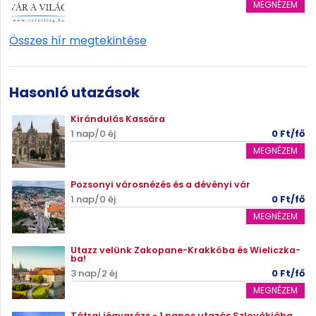
MEGNÉZEM
Összes hír megtekintése
Hasonló utazások
Kirándulás Kassára
1 nap/0 éj
0 Ft/fő
MEGNÉZEM
Pozsonyi városnézés és a dévényi vár
1 nap/0 éj
0 Ft/fő
MEGNÉZEM
Utazz velünk Zakopane-Krakkóba és Wieliczka-
ba!
3 nap/2 éj
0 Ft/fő
MEGNÉZEM
Tátrai jégvarázs - 1 napos utazás Szlovákiába