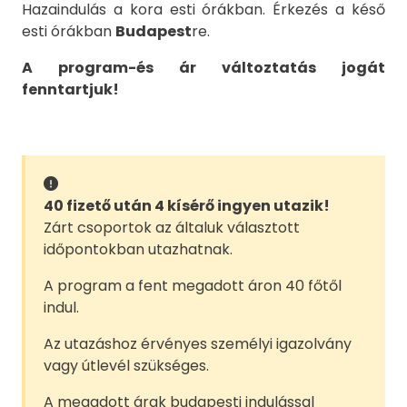
Hazaindulás a kora esti órákban. Érkezés a késő
esti órákban
Budapest
re.
A program-és ár változtatás jogát
fenntartjuk!
40 fizető után 4 kísérő ingyen utazik!
Zárt csoportok az általuk választott
időpontokban utazhatnak.
A program a fent megadott áron 40 főtől
indul.
Az utazáshoz érvényes személyi igazolvány
vagy útlevél szükséges.
A megadott árak budapesti indulással