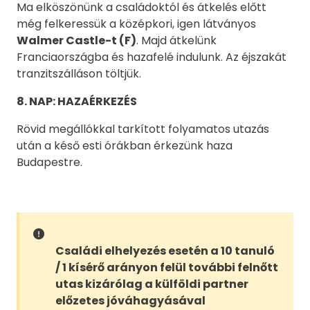
Ma elköszönünk a családoktól és átkelés előtt
még felkeressük a középkori, igen látványos
Walmer Castle-t (F)
. Majd átkelünk
Franciaországba és hazafelé indulunk. Az éjszakát
tranzitszálláson töltjük.
8. NAP: HAZAÉRKEZÉS
Rövid megállókkal tarkított folyamatos utazás
után a késő esti órákban érkezünk haza
Budapestre.
Családi elhelyezés esetén a 10 tanuló
/ 1 kísérő arányon felül további felnőtt
utas kizárólag a külföldi partner
előzetes jóváhagyásával