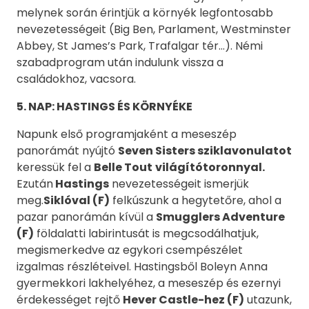
melynek során érintjük a környék legfontosabb
nevezetességeit (Big Ben, Parlament, Westminster
Abbey, St James’s Park, Trafalgar tér…). Némi
szabadprogram után indulunk vissza a
családokhoz, vacsora.
5
. NAP:
HASTINGS ÉS KÖRNYÉKE
Napunk első programjaként a meseszép
panorámát nyújtó
Seven Sisters sziklavonulatot
keressük fel a
Belle Tout
világítótoronnyal.
Ezután
Hastings
nevezetességeit ismerjük
meg.
S
iklóval (F)
felkúszunk a hegytetőre, ahol a
pazar panorámán kívül a
Smugglers Adventure
(F)
földalatti labirintusát is megcsodálhatjuk,
megismerkedve az egykori csempészélet
izgalmas részléteivel. Hastingsből Boleyn Anna
gyermekkori lakhelyéhez, a meseszép és ezernyi
érdekességet rejtő
Hever Castle-hez (F)
utazunk,