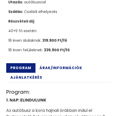
Utazás:
autóbusszal
Szállás:
Családi elhelyezés
Részvételi díj:
40+5 fő esetén:
18 éven aluliaknak:
319.900 Ft/fő
18 éven felülieknek:
335.900 Ft/fő
PROGRAM
ÁRAK/INFORMÁCIÓK
AJÁNLATKÉRÉS
Program:
1. NAP: ELINDULUNK
Az autóbusz a kora hajnali órákban indul el