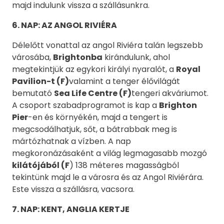
majd indulunk vissza a szállásunkra.
6
. NAP:
AZ ANGOL RIVIÉRA
Délelőtt vonattal az angol Riviéra talán legszebb
városába,
Brightonba
kirándulunk, ahol
megtekintjük az egykori királyi nyaralót, a
Royal
Pav
i
li
o
n-t (F)
valamint a tenger élővilágát
bemutató
Sea Life Centre (F)
tengeri akváriumot.
A csoport szabadprogramot is kap a
Brighton
Pier
-en és környékén, majd a tengert is
megcsodálhatjuk, sőt, a bátrabbak meg is
mártózhatnak a vízben. A nap
megkoronázásaként a világ legmagasabb mozgó
kilátójából (F
) 138 méteres magasságból
tekintünk majd le a városra és az Angol Riviérára.
Este vissza a szállásra, vacsora.
7. NAP: KENT, ANGLIA KERTJE