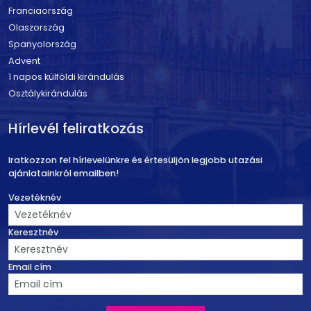
Franciaország
Olaszország
Spanyolország
Advent
1 napos külföldi kirándulás
Osztálykirándulás
Hírlevél feliratkozás
Iratkozzon fel hírlevelünkre és értesüljön legjobb utazási
ajánlatainkról emailben!
Vezetéknév
Keresztnév
Email cím