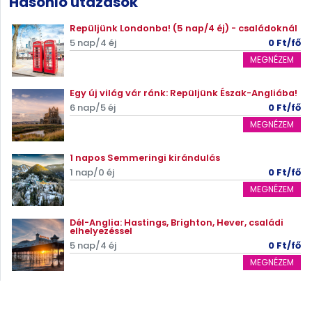
Hasonló utazások
Repüljünk Londonba! (5 nap/4 éj) - családoknál
5 nap/4 éj
0 Ft/fő
MEGNÉZEM
Egy új világ vár ránk: Repüljünk Észak-Angliába!
6 nap/5 éj
0 Ft/fő
MEGNÉZEM
1 napos Semmeringi kirándulás
1 nap/0 éj
0 Ft/fő
MEGNÉZEM
Dél-Anglia: Hastings, Brighton, Hever, családi
elhelyezéssel
5 nap/4 éj
0 Ft/fő
MEGNÉZEM