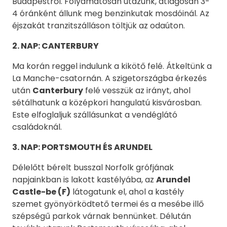
Budapestről. Folyamatosan utazunk, átlagosan 3-
4 óránként állunk meg benzinkutak mosdóinál. Az
éjszakát tranzitszálláson töltjük az odaúton.
2. NAP: CANTERBURY
Ma korán reggel indulunk a kikötő felé. Átkeltünk a
La Manche-csatornán. A szigetországba érkezés
után
Canterbury
felé vesszük az irányt, ahol
sétálhatunk a középkori hangulatú kisvárosban.
Este elfoglaljuk szállásunkat a vendéglátó
családoknál.
3
. NAP:
PORTSMOUTH ÉS ARUNDEL
Délelőtt bérelt busszal Norfolk grófjának
napjainkban is lakott kastélyába, az
Arundel
Castle-be (F)
látogatunk el, ahol a kastély
szemet gyönyörködtető termei és a mesébe illő
szépségű parkok várnak bennünket. Délután