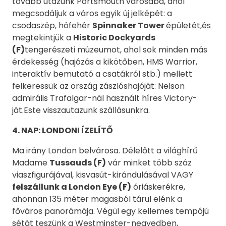
tovább utazunk Portsmouth városába, ahol
megcsodáljuk a város egyik új jelképét: a
csodaszép, hófehér
Spin
n
aker Tower
épületét,és
megtekintjük a
Historic Dockyards
(F)
tengerészeti múzeumot, ahol sok minden más
érdekesség (hajózás a kikötőben, HMS Warrior,
interaktív bemutató a csatákról stb.) mellett
felkeressük az ország zászlóshajóját: Nelson
admirális Trafalgar-nál használt híres Victory-
ját.Este visszautazunk szállásunkra.
4
. NAP:
LONDONI ÍZELÍTŐ
Ma irány London belvárosa. Délelőtt a világhírű
Madame
Tussauds (F)
vár minket több száz
viaszfigurájával, kisvasút-kirándulásával VAGY
felszállunk a London Eye (F)
óriáskerékre,
ahonnan 135 méter magasból tárul elénk a
főváros panorámája. Végül egy kellemes tempójú
sétát teszünk a Westminster-negyedben,