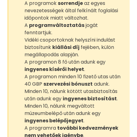
A programok
sorrendje
az egyes
nevezetességek által felkínált foglalási
időpontok miatt változhat.
A
programváltoztatás
jogát
fenntartjuk.
Vidéki csoportoknak helyszíni indulást
biztosítunk
kiállási díj
fejében, külön
megállapodás alapján.
A programon 8 fő után adunk egy
ingyenes kísérői helyet
.
A programon minden 10 fizető utas után
40 GBP
szervezési bónuszt
adunk.
Minden 10, nálunk kötött utasbiztosítás
után adunk egy
ingyenes biztosítást
.
Minden 10, nálunk megváltott
múzeumbelépő után adunk egy
ingyenes belépőjegyet
.
A programra
további kedvezmények
nem vehetőek igénybe
.