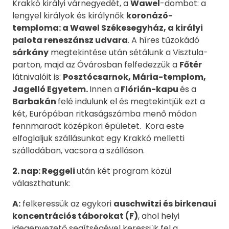
Krakkó királyi várnegyedét, a
Wawel
-dombot: a
lengyel királyok és királynők
koronázó-
temploma: a Wawel Székesegyház, a királyi
palota reneszánsz udvara
. A híres tűzokádó
sárkány
megtekintése után sétálunk a Visztula-
parton, majd az Óvárosban felfedezzük a
Főtér
látnivalóit is:
Posztócsarnok, Mária-templom,
Jagelló Egyetem.
Innen a
Flórián-kapu
és a
Barbakán
felé indulunk el és megtekintjük ezt a
két, Európában ritkaságszámba menő módon
fennmaradt középkori épületet. Kora este
elfoglaljuk szállásunkat egy Krakkó melletti
szállodában, vacsora a szálláson.
2. nap: Reggeli
után két program közül
választhatunk:
A:
felkeressük az egykori
auschwitzi és birkenaui
koncentrációs
táborokat (F)
, ahol helyi
idegenvezető segítségével keressük fel a