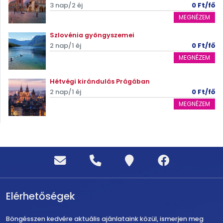
3 nap/2 éj
0 Ft/fő
MEGNÉZEM
Szlovénia gyöngyszemei
2 nap/1 éj
0 Ft/fő
MEGNÉZEM
Hétvégi kirándulás Prágában
2 nap/1 éj
0 Ft/fő
MEGNÉZEM
Elérhetőségek
Böngésszen kedvére aktuális ajánlataink közül, ismerjen meg