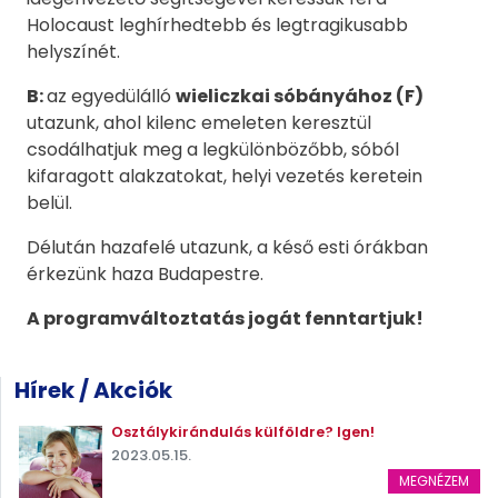
Holocaust leghírhedtebb és legtragikusabb
helyszínét.
B:
az egyedülálló
wieliczkai sóbányához (F)
utazunk, ahol kilenc emeleten keresztül
csodálhatjuk meg a legkülönbözőbb, sóból
kifaragott alakzatokat, helyi vezetés keretein
belül.
Délután hazafelé utazunk, a késő esti órákban
érkezünk haza Budapestre.
A programváltoztatás jogát fenntartjuk!
Hírek / Akciók
Osztálykirándulás külföldre? Igen!
2023.05.15.
MEGNÉZEM