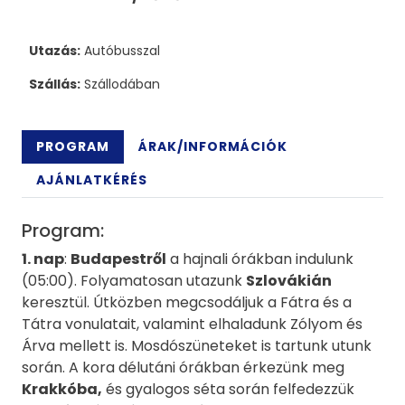
Utazás:
Autóbusszal
Szállás:
Szállodában
PROGRAM
ÁRAK/INFORMÁCIÓK
AJÁNLATKÉRÉS
Program:
1. nap
:
Budapestről
a hajnali órákban indulunk
(05:00). Folyamatosan utazunk
Szlovákián
keresztül. Útközben megcsodáljuk a Fátra és a
Tátra vonulatait, valamint elhaladunk Zólyom és
Árva mellett is. Mosdószüneteket is tartunk utunk
során. A kora délutáni órákban érkezünk meg
Krakkóba
,
és gyalogos séta során felfedezzük