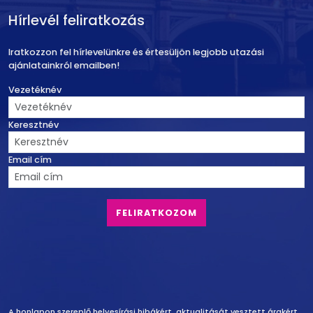
Hírlevél feliratkozás
Iratkozzon fel hírlevelünkre és értesüljön legjobb utazási
ajánlatainkról emailben!
Vezetéknév
Keresztnév
Email cím
A honlapon szereplő helyesírási hibákért, aktualitását vesztett árakért,