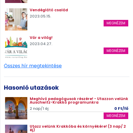
Vendéglátó család
2023.05.15.
MEGNÉZEM
Vár a világ!
2023.04.27.
MEGNÉZEM
Összes hír megtekintése
Hasonló utazások
Meghívó pedagógusok részére! - Utazzon velünk
Auschwitz-Krakkó programunkra
2 nap/1 éj
0 Ft/fő
MEGNÉZEM
Utazz velünk Krakkóba és környékére! (3 nap/ 2
éj)