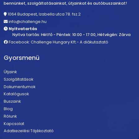
bennünket, szolgáltatásainkat, útjainkat és autóbuszainkat!
1064 Budapest, Izabella utca 78. fsz.2
info@challenge.hu
Nyitvatartás
Nyitva tartás: Hétfő - Péntek: 10:00 - 17:00, Hétvégén: Zárva
Facebook: Challenge Hungary Kft.- A diákutaztató
Gyorsmenü
Útjaink
Szolgáltatások
Dokumentumok
Katalógusok
Buszaink
Blog
Rólunk
Kapcsolat
Adatkezelési Tájékoztató