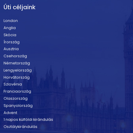
Úti céljaink
London
Anglia
Skócia
Írország
Ausztria
Csehország
Németország
Lengyelország
Horvátország
Szlovénia
Franciaország
Olaszország
Spanyolország
Advent
1 napos külföldi kirándulás
Osztálykirándulás