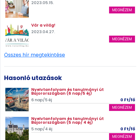
2023.05.15.
MEGNÉZEM
Vár a világ!
2023.04.27.
MEGNÉZEM
Összes hír megtekintése
Hasonló utazások
Nyelvtanfolyam és tanulmányi út
Bajorországban (6 nap/5 éj)
6 nap/5 éj
0 Ft/fő
MEGNÉZEM
Nyelvtanfolyam és tanulmányi út
Bajorországban (5 nap/ 4 éj)
5 nap/4 éj
0 Ft/fő
MEGNÉZEM