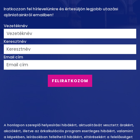
Iratkozzon fel hírlevelünkre és értesüljön legjobb utazási
ajánlatainkról emailben!
Vezetéknév
Keresztnév
Email cím
Felelősség vállalás
A honlapon szereplő helyesírási hibákért, aktualitását vesztett árakért,
akciókért, illetve az árkalkulációs program esetleges hibáiért, valamint
a képekben, leírásokban fellelhető hibákért, eltérésekért a felelősséget