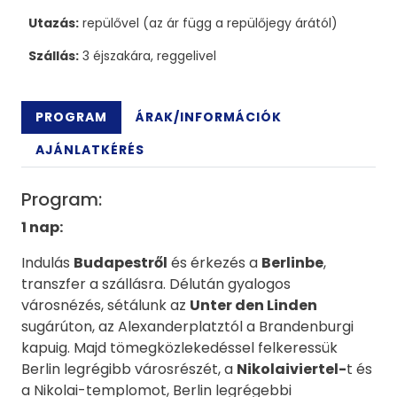
Utazás:
repülővel (az ár függ a repülőjegy árától)
Szállás:
3 éjszakára, reggelivel
PROGRAM
ÁRAK/INFORMÁCIÓK
AJÁNLATKÉRÉS
Program:
1 nap:
Indulás
Budapestről
és érkezés a
Berlinbe
,
transzfer a szállásra. Délután gyalogos
városnézés, sétálunk az
Unter den Linden
sugárúton, az Alexanderplatztól a Brandenburgi
kapuig. Majd tömegközlekedéssel felkeressük
Berlin legrégibb városrészét, a
Nikolaiviertel-
t és
a Nikolai-templomot, Berlin legrégebbi