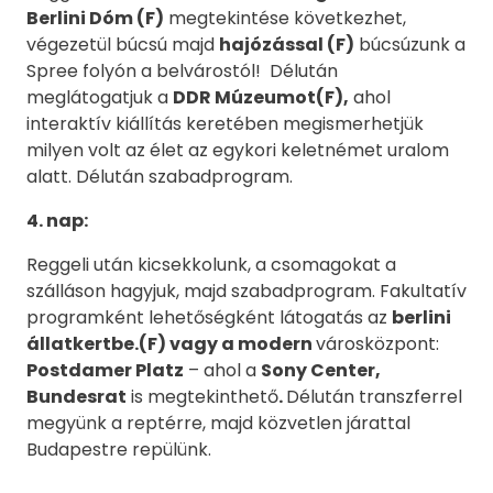
Berlini Dóm (F)
megtekintése következhet,
végezetül búcsú majd
hajózással (F)
búcsúzunk a
Spree folyón a belvárostól! Délután
meglátogatjuk a
DDR Múzeumot(F),
ahol
interaktív kiállítás keretében megismerhetjük
milyen volt az élet az egykori keletnémet uralom
alatt. Délután szabadprogram.
4. nap:
Reggeli után kicsekkolunk, a csomagokat a
szálláson hagyjuk, majd szabadprogram. Fakultatív
programként lehetőségként látogatás az
berlini
állatkertbe.(F) vagy a modern
városközpont:
Postdamer Platz
– ahol a
Sony Center,
Bundesrat
is megtekinthető
.
Délután transzferrel
megyünk a reptérre, majd közvetlen járattal
Budapestre repülünk.