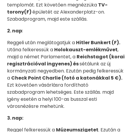
templomát. Ezt követően megnézzüka
TV-
torony(F)
épületét az Alexanderplatz-on.
Szabadprogram, majd este szállás.
2. nap
:
Reggeli után meglátogatjuk a
Hitler Bunkert (F).
Utána felkeressük a
Holokauszt-emlékművet
,
majd a német Parlamentet, a
Reichstagot (korai
regisztrációval ingyenes)
és
sétálunk az új
kormányzati negyedben. Ezután pedig felkeressük
a
Check Point Charlie (fotó a katonákkal 5 €).
Ezt követően vásárlásra fordítható
szabadprogram lehetséges. Este szállás. majd
igény esetén a helyi 100-as busszal esti
városnézésre mehetünk.
3. nap:
Reggel felkeressük a
Múzeumszigetet
. Ezután a