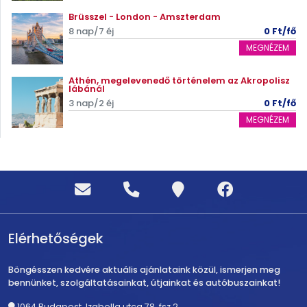
Brüsszel - London - Amszterdam
8 nap/7 éj
0 Ft/fő
MEGNÉZEM
Athén, megelevenedő történelem az Akropolisz
lábánál
3 nap/2 éj
0 Ft/fő
MEGNÉZEM
Elérhetőségek
Böngésszen kedvére aktuális ajánlataink közül, ismerjen meg
bennünket, szolgáltatásainkat, útjainkat és autóbuszainkat!
1064 Budapest, Izabella utca 78. fsz.2