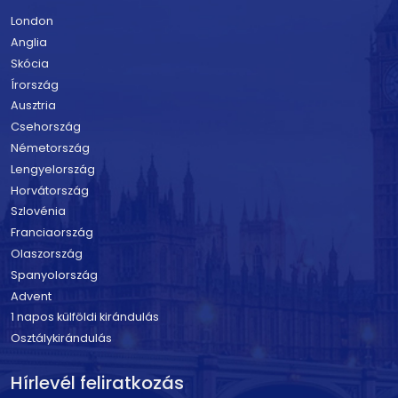
London
Anglia
Skócia
Írország
Ausztria
Csehország
Németország
Lengyelország
Horvátország
Szlovénia
Franciaország
Olaszország
Spanyolország
Advent
1 napos külföldi kirándulás
Osztálykirándulás
Hírlevél feliratkozás