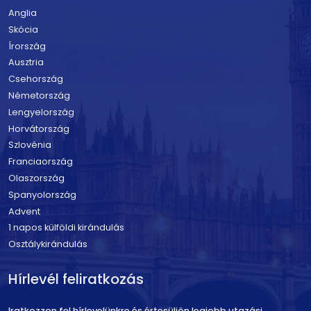
Anglia
Skócia
Írország
Ausztria
Csehország
Németország
Lengyelország
Horvátország
Szlovénia
Franciaország
Olaszország
Spanyolország
Advent
1 napos külföldi kirándulás
Osztálykirándulás
Hírlevél feliratkozás
Iratkozzon fel hírlevelünkre és értesüljön legjobb utazási