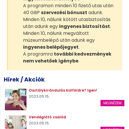
A programon minden 10 fizető utas után
40 GBP
szervezési bónuszt
adunk.
Minden 10, nálunk kötött utasbiztosítás
után adunk egy
ingyenes biztosítást
.
Minden 10, nálunk megváltott
múzeumbelépő után adunk egy
ingyenes belépőjegyet
.
A programra
további kedvezmények
nem vehetőek igénybe
.
Hírek / Akciók
Osztálykirándulás külföldre? Igen!
2023.05.15.
MEGNÉZEM
Vendéglátó család
2023.05.15.