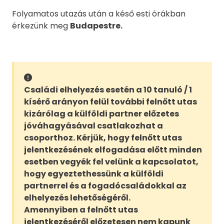
Folyamatos utazás után a késő esti órákban
érkezünk meg
Budapestre.
Családi elhelyezés esetén a 10 tanuló / 1
kísérő arányon felül további felnőtt utas
kizárólag a külföldi partner előzetes
jóváhagyásával csatlakozhat a
csoporthoz. Kérjük, hogy felnőtt utas
jelentkezésének elfogadása előtt minden
esetben vegyék fel velünk a kapcsolatot,
hogy egyeztethessünk a külföldi
partnerrel és a fogadócsaládokkal az
elhelyezés lehetőségéről.
Amennyiben a felnőtt utas
jelentkezéséről előzetesen nem kapunk