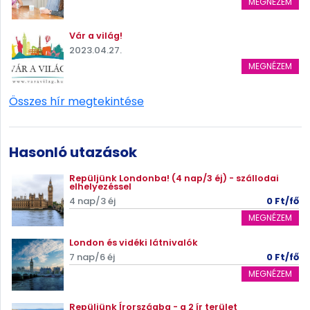
MEGNÉZEM
Vár a világ!
2023.04.27.
MEGNÉZEM
Összes hír megtekintése
Hasonló utazások
Repüljünk Londonba! (4 nap/3 éj) - szállodai
elhelyezéssel
4 nap/3 éj
0 Ft/fő
MEGNÉZEM
London és vidéki látnivalók
7 nap/6 éj
0 Ft/fő
MEGNÉZEM
Repüljünk Írországba - a 2 ír terület