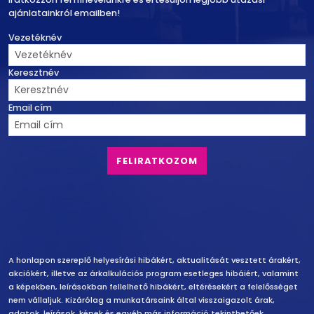
ajánlatainkról emailben!
Vezetéknév
Keresztnév
Email cím
Felelősség vállalás
A honlapon szereplő helyesírási hibákért, aktualitását vesztett árakért,
akciókért, illetve az árkalkulációs program esetleges hibáiért, valamint
a képekben, leírásokban fellelhető hibákért, eltérésekért a felelősséget
nem vállaljuk. Kizárólag a munkatársaink által visszaigazolt árak,
adatok, leírások, képek és egyéb más információ tekinthetőek