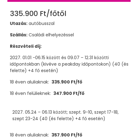
335.900 Ft/főtől
Utazás:
autóbusszal
Szállás:
Családi elhelyezéssel
Részvételi díj:
2027. 01.01 -06.15 között és 09.07 – 12.31 közötti
időpontokban (kivéve a peakday időpontokon) (40 (és
felette) +4 fő esetén)
18 éven aluliaknak:
335.900 Ft/fő
18 éven felülieknek:
347.900 Ft/fő
2027. 05.24 – 06.13 között; szept. 9-10, szept 17-18,
szept 23-24 (40 (és felette) +4 fő esetén)
18 éven aluliaknak:
357.900 Ft/fő