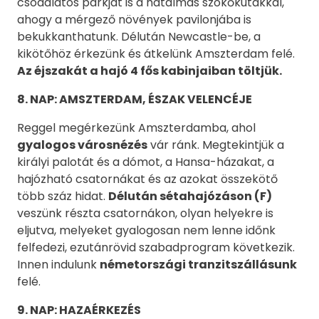
csodálatos parkját is a hatalmas szökőkutakkal,
ahogy a mérgező növények pavilonjába is
bekukkanthatunk. Délután Newcastle-be, a
kikötőhöz érkezünk és átkelünk Amszterdam felé.
Az éjszakát a hajó 4 fős kabinjaiban töltjük.
8. NAP: AMSZTERDAM, ÉSZAK VELENCÉJE
Reggel megérkezünk Amszterdamba, ahol
gyalogos városnézés
vár ránk. Megtekintjük a
királyi palotát és a dómot, a Hansa-házakat, a
hajózható csatornákat és az azokat összekötő
több száz hidat.
Délután sétahajózáson (F)
veszünk részta csatornákon, olyan helyekre is
eljutva, melyeket gyalogosan nem lenne időnk
felfedezi, ezutánrövid szabadprogram következik.
Innen indulunk
németországi tranzitszállásunk
felé.
9. NAP: HAZAÉRKEZÉS