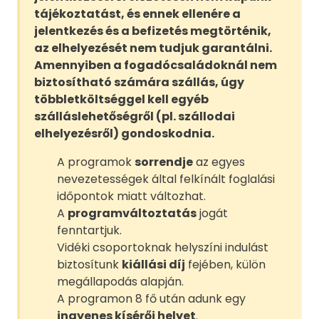
tájékoztatást, és ennek ellenére a
jelentkezés és a befizetés megtörténik,
az elhelyezését nem tudjuk garantálni.
Amennyiben a fogadócsaládoknál nem
biztosítható számára szállás, úgy
többletköltséggel kell egyéb
szálláslehetőségről (pl. szállodai
elhelyezésről) gondoskodnia.
A programok
sorrendje
az egyes
nevezetességek által felkínált foglalási
időpontok miatt változhat.
A
programváltoztatás
jogát
fenntartjuk.
Vidéki csoportoknak helyszíni indulást
biztosítunk
kiállási díj
fejében, külön
megállapodás alapján.
A programon 8 fő után adunk egy
ingyenes kísérői helyet
.