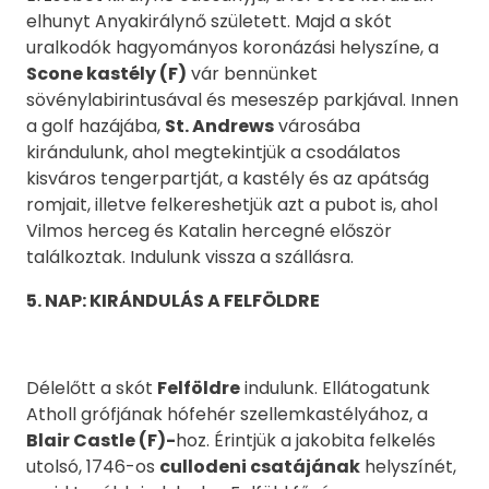
elhunyt Anyakirálynő született. Majd a skót
uralkodók hagyományos koronázási helyszíne, a
Scone kastély (F)
vár bennünket
sövénylabirintusával és meseszép parkjával. Innen
a golf hazájába,
St. Andrews
városába
kirándulunk, ahol megtekintjük a csodálatos
kisváros tengerpartját, a kastély és az apátság
romjait, illetve felkereshetjük azt a pubot is, ahol
Vilmos herceg és Katalin hercegné először
találkoztak. Indulunk vissza a szállásra.
5
. NAP: KIRÁNDULÁS A FELFÖLDRE
Délelőtt a skót
Felföldre
indulunk. Ellátogatunk
Atholl grófjának hófehér szellemkastélyához, a
Blair Castle (F)-
hoz. Érintjük a jakobita felkelés
utolsó, 1746-os
cullodeni csatájának
helyszínét,