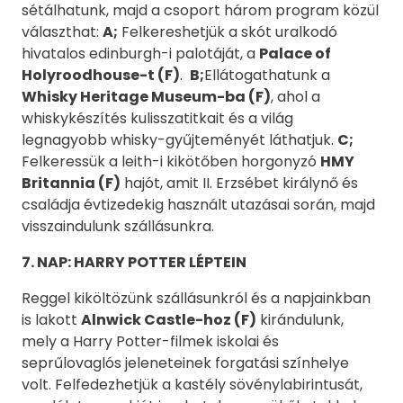
sétálhatunk, majd a csoport három program közül
választhat:
A;
Felkereshetjük a skót uralkodó
hivatalos edinburgh-i palotáját, a
Palace of
Holyroodhouse-t (F)
.
B;
Ellátogathatunk a
Whisky Heritage Museum-ba (F)
, ahol a
whiskykészítés kulisszatitkait és a világ
legnagyobb whisky-gyűjteményét láthatjuk.
C;
Felkeressük a leith-i kikötőben horgonyzó
HMY
Britannia (F)
hajót, amit II. Erzsébet királynő és
családja évtizedekig használt utazásai során, majd
visszaindulunk szállásunkra.
7. NAP: HARRY POTTER LÉPTEIN
Reggel kiköltözünk szállásunkról és a napjainkban
is lakott
Alnwick Castle-hoz (F)
kirándulunk,
mely a Harry Potter-filmek iskolai és
seprűlovaglós jeleneteinek forgatási színhelye
volt. Felfedezhetjük a kastély sövénylabirintusát,