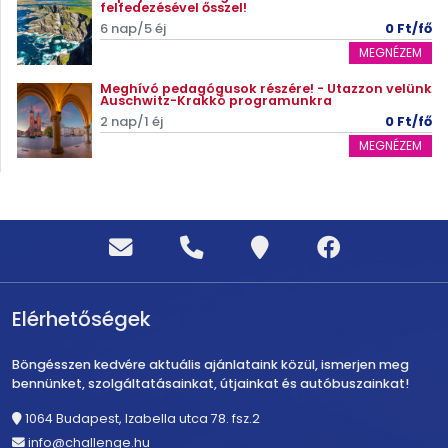
felfedezésével ősszel!
6 nap/5 éj
0 Ft/fő
MEGNÉZEM
Meghívó pedagógusok részére! - Utazzon velünk
Auschwitz-Krakkó programunkra
2 nap/1 éj
0 Ft/fő
MEGNÉZEM
Elérhetőségek
Böngésszen kedvére aktuális ajánlataink közül, ismerjen meg
bennünket, szolgáltatásainkat, útjainkat és autóbuszainkat!
1064 Budapest, Izabella utca 78. fsz.2
info@challenge.hu