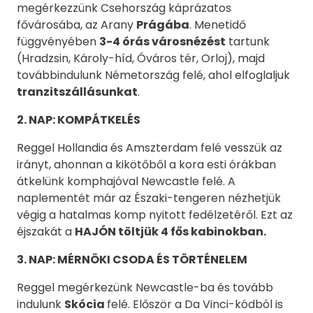
megérkezzünk Csehország káprázatos
fővárosába, az Arany
Prágába
. Menetidő
függvényében
3-4 órás városnézést
tartunk
(Hradzsin, Károly-híd, Óváros tér, Orloj), majd
továbbindulunk Németország felé, ahol elfoglaljuk
tranzitszállásunkat
.
2
. NAP:
KOMPÁTKELÉS
Reggel Hollandia és Amszterdam felé vesszük az
irányt, ahonnan a kikötőből a kora esti órákban
átkelünk komphajóval Newcastle felé. A
naplementét már az Északi-tengeren nézhetjük
végig a hatalmas komp nyitott fedélzetéről. Ezt az
éjszakát a
HAJÓN töltjük 4 fős kabinokban.
3
. NAP:
MÉRNÖKI CSODA ÉS TÖRTÉNELEM
Reggel megérkezünk Newcastle-ba és tovább
indulunk
Skócia
felé. Először a Da Vinci-kódból is