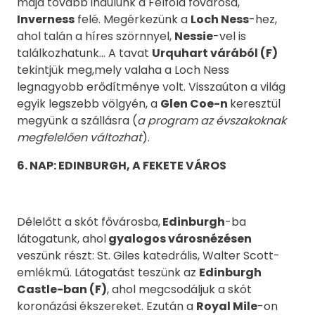
majd tovább indulunk a Felföld fővárosa,
Inverness
felé. Megérkezünk a
Loch Ness
-hez,
ahol talán a híres szörnnyel,
Nessie
-vel is
találkozhatunk... A tavat
Urquhart várából (F)
tekintjük meg,mely valaha a Loch Ness
legnagyobb erődítménye volt. Visszaúton a világ
egyik legszebb völgyén, a
Glen Coe-n
keresztül
megyünk a szállásra (
a program az évszakoknak
megfelelően változhat
).
6
. NAP: EDINBURGH, A FEKETE VÁROS
Délelőtt a skót fővárosba,
Edinburgh
-ba
látogatunk, ahol
gyalogos városnézésen
veszünk részt: St. Giles katedrális, Walter Scott-
emlékmű. Látogatást teszünk az
Edinburgh
Castle-ban (F)
, ahol megcsodáljuk a skót
koronázási ékszereket. Ezután a
Royal Mile
-on