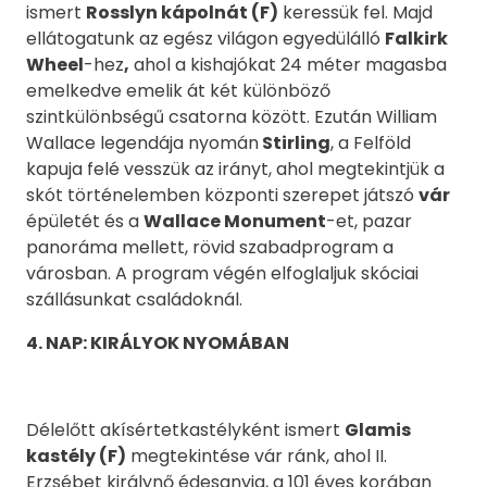
ismert
Rosslyn kápolnát (F)
keressük fel. Majd
ellátogatunk az egész világon egyedülálló
Falkirk
Wheel
-hez
,
ahol a kishajókat 24 méter magasba
emelkedve emelik át két különböző
szintkülönbségű csatorna között. Ezután William
Wallace legendája nyomán
Stirling
, a Felföld
kapuja felé vesszük az irányt, ahol megtekintjük a
skót történelemben központi szerepet játszó
vár
épületét és a
Wallace Monument
-et, pazar
panoráma mellett, rövid szabadprogram a
városban. A program végén elfoglaljuk skóciai
szállásunkat családoknál.
4
. NAP: KIRÁLYOK NYOMÁBAN
Délelőtt akísértetkastélyként ismert
Glamis
kastély (F)
megtekintése vár ránk, ahol II.
Erzsébet királynő édesanyja, a 101 éves korában