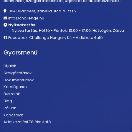
bennünket, szolgáltatásainkat, útjainkat és autóbuszainkat!
1064 Budapest, Izabella utca 78. fsz.2
info@challenge.hu
Nyitvatartás
Nyitva tartás: Hétfő - Péntek: 10:00 - 17:00, Hétvégén: Zárva
Facebook: Challenge Hungary Kft.- A diákutaztató
Gyorsmenü
Útjaink
Szolgáltatások
Dokumentumok
Katalógusok
Buszaink
Blog
Rólunk
Kapcsolat
Adatkezelési Tájékoztató