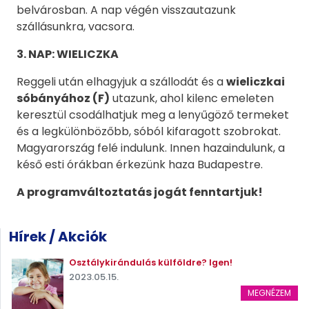
belvárosban. A nap végén visszautazunk
szállásunkra, vacsora.
3. NAP: WIELICZKA
Reggeli után elhagyjuk a szállodát és a
wieliczkai
sóbányához (F)
utazunk, ahol kilenc emeleten
keresztül csodálhatjuk meg a lenyűgöző termeket
és a legkülönbözőbb, sóból kifaragott szobrokat.
Magyarország felé indulunk. Innen hazaindulunk, a
késő esti órákban érkezünk haza Budapestre.
A programváltoztatás jogát fenntartjuk!
Hírek / Akciók
Osztálykirándulás külföldre? Igen!
2023.05.15.
MEGNÉZEM