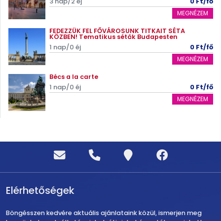
3 nap/2 éj
0 Ft/fő
MEGNÉZEM
FEDEZZÜK FEL FŐVÁROSUNK TITKAIT SÉTA
KÖZBEN! Tematikus séták Budapesten
1 nap/0 éj
0 Ft/fő
MEGNÉZEM
Bécs a la carte
1 nap/0 éj
0 Ft/fő
MEGNÉZEM
Elérhetőségek
Böngésszen kedvére aktuális ajánlataink közül, ismerjen meg