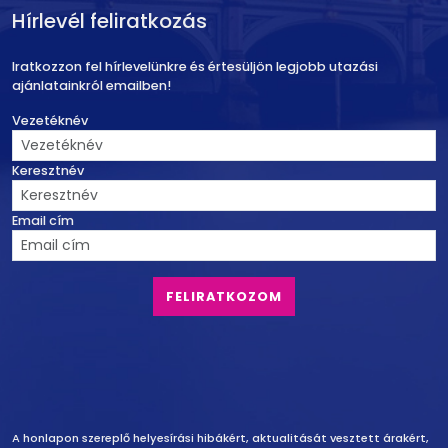
Hírlevél feliratkozás
Iratkozzon fel hírlevelünkre és értesüljön legjobb utazási
ajánlatainkról emailben!
Vezetéknév
Keresztnév
Email cím
Felelősség vállalás
A honlapon szereplő helyesírási hibákért, aktualitását vesztett árakért,