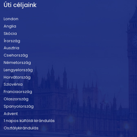
Úti céljaink
London
Anglia
Skócia
Írország
Ausztria
Csehország
Németország
Lengyelország
Horvátország
Szlovénia
Franciaország
Olaszország
Spanyolország
Advent
1 napos külföldi kirándulás
Osztálykirándulás