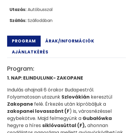
Utazás:
Autóbusszal
Szállás:
Szállodában
PROGRAM
ÁRAK/INFORMÁCIÓK
AJÁNLATKÉRÉS
Program:
1. NAP: ELINDULUNK- ZAKOPANE
Indulás ahajnali 6 órakor Budapestről.
Folyamatosan utazunk
Szlovákián
keresztül
Zakopane
felé. Érkezés után kipróbáljuk a
zakopanei lovasszánt (F
) is, városnézéssel
egybekötve. Majd felmegyünk a
Gubałówka
hegyre a híres
siklóvasúttal (F),
ahonnan
csodálatos panoráma mellett gyönyörködhetünk