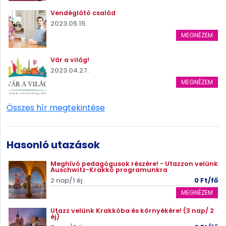
Vendéglátó család
2023.05.15.
MEGNÉZEM
Vár a világ!
2023.04.27.
MEGNÉZEM
Összes hír megtekintése
Hasonló utazások
Meghívó pedagógusok részére! - Utazzon velünk
Auschwitz-Krakkó programunkra
2 nap/1 éj
0 Ft/fő
MEGNÉZEM
Utazz velünk Krakkóba és környékére! (3 nap/ 2
éj)