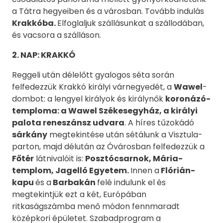
a Tátra hegyeiben és a városban. Tovább indulás
Krakkóba
.
Elfoglaljuk szállásunkat a szállodában,
és vacsora a szálláson.
2. NAP: KRAKKÓ
Reggeli után délelőtt gyalogos séta során
felfedezzük Krakkó királyi várnegyedét, a
Wawel
-
dombot: a lengyel királyok és királynők
koronázó-
temploma: a Wawel Székesegyház, a királyi
palota reneszánsz udvara
. A híres tűzokádó
sárkány
megtekintése után sétálunk a Visztula-
parton, majd délután az Óvárosban felfedezzük a
Főtér
látnivalóit is:
Posztócsarnok, Mária-
templom, Jagelló Egyetem.
Innen a
Flórián-
kapu
és a
Barbakán
felé indulunk el és
megtekintjük ezt a két, Európában
ritkaságszámba menő módon fennmaradt
középkori épületet. Szabadprogram a